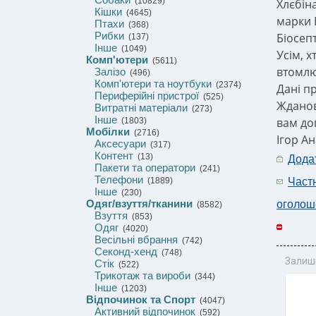
(10829)
Хлєбін
Кішки
(4645)
марки В
Птахи
(368)
Рибки
Біосепт
(137)
Інше
(1049)
Усім, х
Комп'ютери
(5611)
втомлю
Залізо
(496)
Комп'ютери та ноутбуки
(2374)
Дані п
Периферійні пристрої
(525)
Жданов
Витратні матеріали
(273)
Інше
вам до
(1803)
Мобілки
(2716)
Ігор А
Аксесуари
(317)
Контент
(13)
Дода
Пакети та оператори
(241)
Телефони
(1889)
Част
Інше
(230)
Одяг/взуття/тканини
оголош
(8582)
Взуття
(853)
Одяг
(4020)
Весільні вбрання
(742)
Секонд-хенд
(748)
Залиш
Стік
(522)
Трикотаж та вироби
(344)
Інше
(1203)
Відпочинок та Спорт
(4047)
Активний відпочинок
(592)