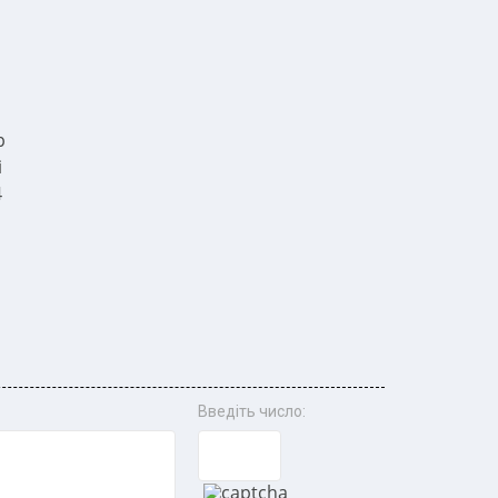
р
і
4
Введіть число: