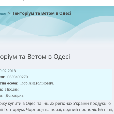
>
Тенторіум та Ветом в Одесі
нше
оріум та Ветом в Одесі
9.02.2018
ни:
0639409270
тна особа:
Ігор Анатолійович.
а:
Продам
ть:
Договірна
жу купити в Одесі та інших регіонах України продукцію
ї Тенторіум: Чорниця на перзі, водний прополіс Ей-пі-ві,