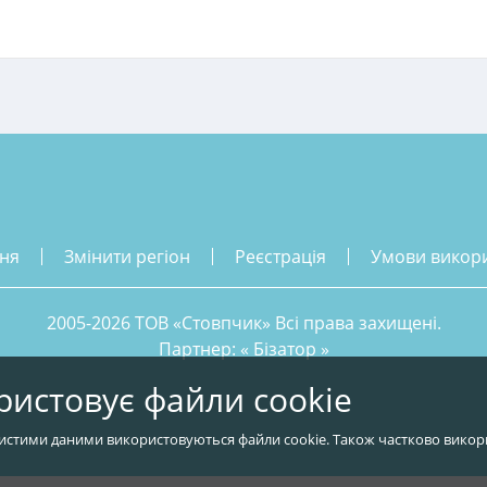
ння
змінити регіон
реєстрація
умови викор
2005-2026 ТОВ «Стовпчик» Всі права захищені.
Партнер: «
Бізатор
»
ристовує файли cookie
истими даними використовуються файли cookie. Також частково викор