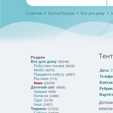
>
>
>
Стовпчик
Куплю/Продам
Все для дому
І
Тент
Розділи
Все для дому
(30146)
Побутова техніка
(5019)
Меблі
Дата:
1
(6073)
Предмети побуту
(2697)
Телефо
Рослини
(773)
Контак
Інше
(15378)
Дитячий світ
(4636)
Рубрик
Іграшки
(409)
Вартіс
Коляски
(1489)
Одяг
(1279)
Допомо
Інше
(1407)
компані
Тварини
(17522)
Собаки