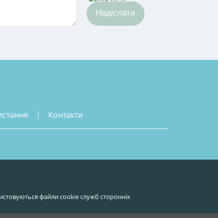
Надіслати
истання
контакти
истовуються файли cookie служб сторонніх