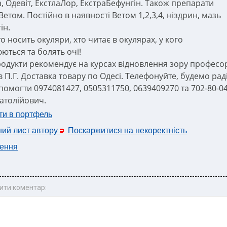
а, Одевіт, ЕкстлаЛор, ЕкстраБефунгін. Також препарати
етом. Постійно в наявності Ветом 1,2,3,4, ніздрин, мазь
ін.
то носить окуляри, хто читає в окулярах, у кого
ються та болять очі!
родукти рекомендує на курсах відновлення зору професо
 П.Г. Доставка товару по Одесі. Телефонуйте, будемо рад
помогти 0974081427, 0505311750, 0639409270 та 702-80-0
натолійович.
ти в портфель
ний лист автору
Поскаржитися на некоректність
ення
ити коментар: