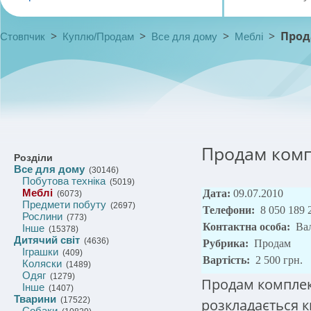
>
>
>
>
Прод
Стовпчик
Куплю/Продам
Все для дому
Меблі
Продам компл
Розділи
Все для дому
(30146)
Побутова техніка
(5019)
Меблі
Дата:
09.07.2010
(6073)
Предмети побуту
(2697)
Телефони:
8 050 189 
Рослини
(773)
Контактна особа:
Ва
Інше
(15378)
Дитячий світ
(4636)
Рубрика:
Продам
Іграшки
(409)
Вартість:
2 500 грн.
Коляски
(1489)
Одяг
(1279)
Продам комплект
Інше
(1407)
Тварини
(17522)
розкладається 
Собаки