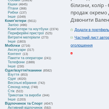
(10829)
білизни, колір 
Кішки
(4645)
Птахи
(368)
продаж окремо д
Рибки
(137)
Інше
(1049)
Дзвонити Валент
Комп'ютери
(5611)
Залізо
(496)
Комп'ютери та ноутбуки
(2374)
Додати в портфел
Периферійні пристрої
(525)
Витратні матеріали
Частний лист авто
(273)
Інше
(1803)
Мобілки
оголошення
(2716)
Аксесуари
(317)
Контент
(13)
Пакети та оператори
(241)
Телефони
(1889)
Інше
(230)
Одяг/взуття/тканини
(8582)
Взуття
(853)
Одяг
(4020)
Весільні вбрання
(742)
Секонд-хенд
(748)
Стік
(522)
Трикотаж та вироби
(344)
Інше
(1203)
Відпочинок та Спорт
(4047)
Активний відпочинок
(592)