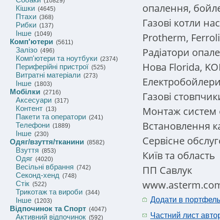
(10829)
опалення, бойле
Кішки
(4645)
Птахи
(368)
Газові котли нас
Рибки
(137)
Інше
(1049)
Protherm, Ferroli
Комп'ютери
(5611)
Радіатори опален
Залізо
(496)
Комп'ютери та ноутбуки
(2374)
Нова Florida, K
Периферійні пристрої
(525)
Витратні матеріали
(273)
Електробойлери 
Інше
(1803)
Мобілки
(2716)
Газові стовпчики 
Аксесуари
(317)
Контент
Монтаж систем 
(13)
Пакети та оператори
(241)
Встановлення ка
Телефони
(1889)
Інше
(230)
Сервісне обслу
Одяг/взуття/тканини
(8582)
Взуття
(853)
Київ та область
Одяг
(4020)
Весільні вбрання
ПП Савлук
(742)
Секонд-хенд
(748)
www.asterm.co
Стік
(522)
Трикотаж та вироби
(344)
Додати в портфел
Інше
(1203)
Відпочинок та Спорт
(4047)
Частний лист авто
Активний відпочинок
(592)