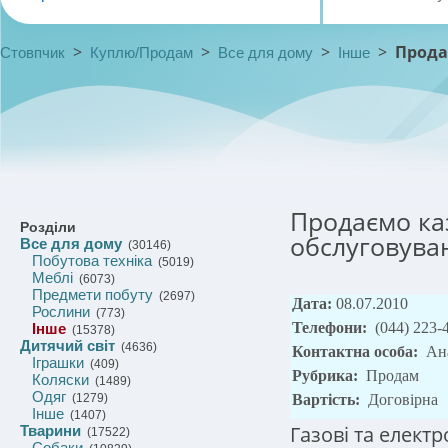
>
>
>
>
Прода
Стовпчик
Куплю/Продам
Все для дому
Інше
Продаємо каз
Розділи
обслуговува
Все для дому
(30146)
Побутова техніка
(5019)
Меблі
(6073)
Предмети побуту
(2697)
Дата:
08.07.2010
Рослини
(773)
Телефони:
(044) 223-
Інше
(15378)
Дитячий світ
(4636)
Контактна особа:
Ан
Іграшки
(409)
Рубрика:
Продам
Коляски
(1489)
Одяг
(1279)
Вартість:
Договірна
Інше
(1407)
Газові та електр
Тварини
(17522)
Собаки