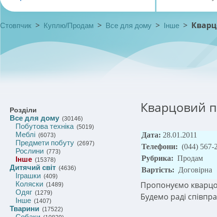
>
>
>
>
Кварц
Стовпчик
Куплю/Продам
Все для дому
Інше
Кварцовий п
Розділи
Все для дому
(30146)
Побутова техніка
(5019)
Меблі
Дата:
28.01.2011
(6073)
Предмети побуту
(2697)
Телефони:
(044) 567-
Рослини
(773)
Рубрика:
Продам
Інше
(15378)
Дитячий світ
(4636)
Вартість:
Договірна
Іграшки
(409)
Коляски
Пропонуємо кварцови
(1489)
Одяг
(1279)
Будемо раді співпра
Інше
(1407)
Тварини
(17522)
Собаки