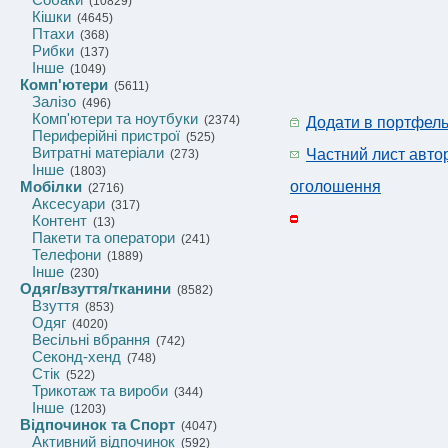
(10829)
Кішки
(4645)
Птахи
(368)
Рибки
(137)
Інше
(1049)
Комп'ютери
(5611)
Залізо
(496)
Комп'ютери та ноутбуки
(2374)
Додати в портфел
Периферійні пристрої
(525)
Витратні матеріали
Частний лист авто
(273)
Інше
(1803)
Мобілки
оголошення
(2716)
Аксесуари
(317)
Контент
(13)
Пакети та оператори
(241)
Телефони
(1889)
Інше
(230)
Одяг/взуття/тканини
(8582)
Взуття
(853)
Одяг
(4020)
Весільні вбрання
(742)
Секонд-хенд
(748)
Стік
(522)
Трикотаж та вироби
(344)
Інше
(1203)
Відпочинок та Спорт
(4047)
Активний відпочинок
(592)