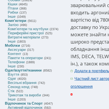
(10829)
зварювальний ст
Кішки
(4645)
Птахи
(368)
входить аргоний
Рибки
(137)
Інше
(1049)
вартістю від 78
Комп'ютери
(5611)
Залізо
(496)
доставку по Укр
Комп'ютери та ноутбуки
(2374)
Периферійні пристрої
можете знайти н
(525)
Витратні матеріали
(273)
широко предста
Інше
(1803)
Мобілки
(2716)
обладнання інш
Аксесуари
(317)
Контент
(13)
IMS, DECA, TELW
Пакети та оператори
(241)
Телефони
ін.), а також ко
(1889)
Інше
(230)
Одяг/взуття/тканини
(8582)
Додати в портфел
Взуття
(853)
Одяг
Частний лист авто
(4020)
Весільні вбрання
(742)
оголошення
Секонд-хенд
(748)
Стік
(522)
Трикотаж та вироби
(344)
Інше
(1203)
Відпочинок та Спорт
(4047)
Активний відпочинок
(592)