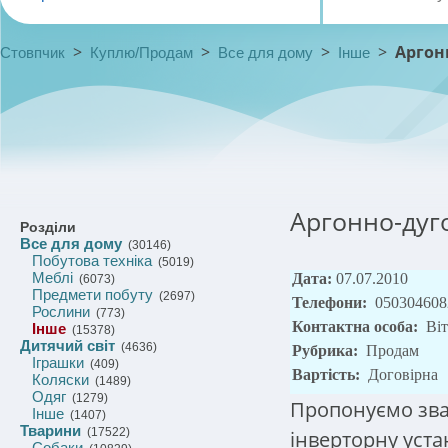
>
>
>
>
Аргон
Стовпчик
Куплю/Продам
Все для дому
Інше
Аргонно-дуг
Розділи
Все для дому
(30146)
Побутова техніка
(5019)
Меблі
Дата:
07.07.2010
(6073)
Предмети побуту
(2697)
Телефони:
050304608
Рослини
(773)
Контактна особа:
Віт
Інше
(15378)
Дитячий світ
(4636)
Рубрика:
Продам
Іграшки
(409)
Вартість:
Договірна
Коляски
(1489)
Одяг
(1279)
Пропонуємо зва
Інше
(1407)
Тварини
(17522)
інверторну уста
Собаки