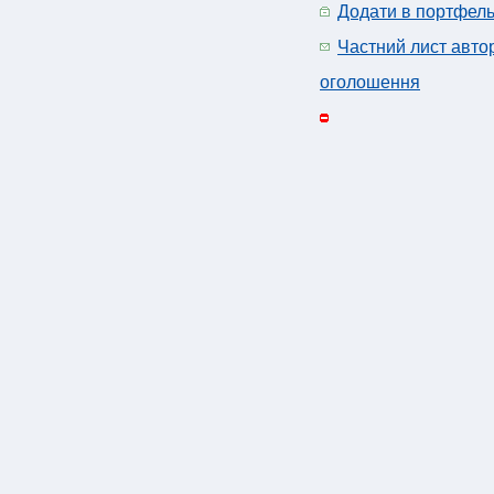
Додати в портфел
Частний лист авто
оголошення