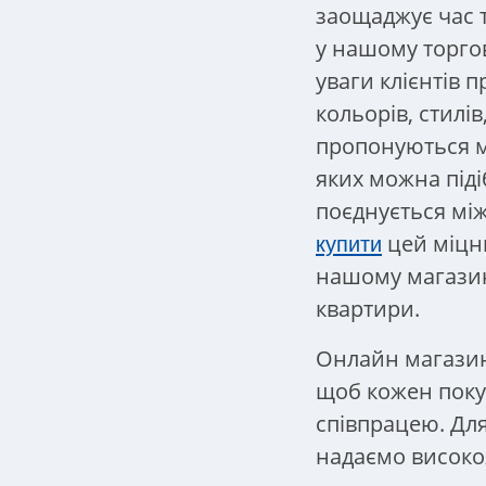
заощаджує час т
у нашому торгов
уваги клієнтів 
кольорів, стилів
пропонуються м
яких можна під
поєднується мі
цей міцни
купити
нашому магазин
квартири.
Онлайн магазин 
щоб кожен пок
співпрацею. Для
надаємо високоя