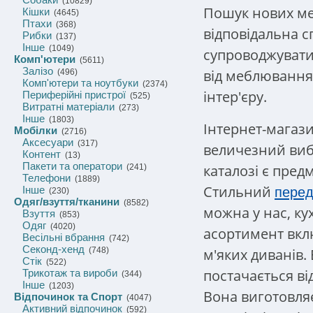
(10829)
Пошук нових меб
Кішки
(4645)
Птахи
(368)
відповідальна с
Рибки
(137)
Інше
(1049)
супроводжуватим
Комп'ютери
(5611)
Залізо
від меблювання 
(496)
Комп'ютери та ноутбуки
(2374)
інтер'єру.
Периферійні пристрої
(525)
Витратні матеріали
(273)
Інше
(1803)
Інтернет-магази
Мобілки
(2716)
Аксесуари
(317)
величезний вибі
Контент
(13)
Пакети та оператори
каталозі є предм
(241)
Телефони
(1889)
Стильний
Інше
перед
(230)
Одяг/взуття/тканини
(8582)
можна у нас, ку
Взуття
(853)
Одяг
(4020)
асортимент вкл
Весільні вбрання
(742)
Секонд-хенд
м'яких диванів.
(748)
Стік
(522)
постачається ві
Трикотаж та вироби
(344)
Інше
(1203)
Вона виготовля
Відпочинок та Спорт
(4047)
Активний відпочинок
(592)