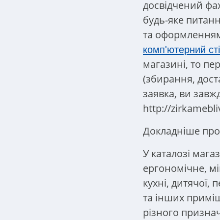
досвідчений фа
будь-яке питанн
та оформленням
комп'ютерний сті
магазині, то пе
(збирання, дост
заявка, ви завж
http://zirkamebli
Докладніше про
У каталозі мага
ергономічне, м
кухні, дитячої, 
та інших приміщ
різного признач