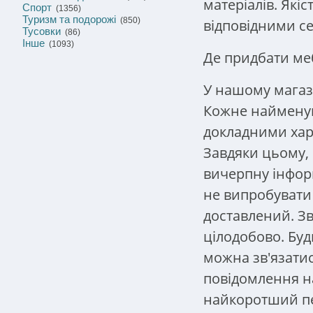
матеріалів. Які
Спорт
(1356)
Туризм та подорожі
(850)
відповідними с
Тусовки
(86)
Інше
(1093)
Де придбати ме
У нашому магаз
Кожне найменув
докладними хар
Завдяки цьому,
вичерпну інфор
не випробувати
доставлений. З
цілодобово. Буд
можна зв'язати
повідомлення на
найкоротший пе