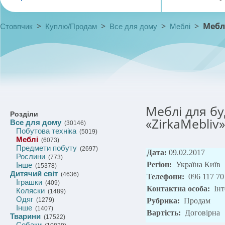
>
>
>
>
Мебл
Стовпчик
Куплю/Продам
Все для дому
Меблі
Меблі для бу
Розділи
«ZirkaMebliv»
Все для дому
(30146)
Побутова техніка
(5019)
Меблі
(6073)
Предмети побуту
(2697)
Дата:
09.02.2017
Рослини
(773)
Регіон:
Україна Київ
Інше
(15378)
Дитячий світ
(4636)
Телефони:
096 117 70
Іграшки
(409)
Контактна особа:
Інт
Коляски
(1489)
Одяг
(1279)
Рубрика:
Продам
Інше
(1407)
Вартість:
Договірна
Тварини
(17522)
Собаки