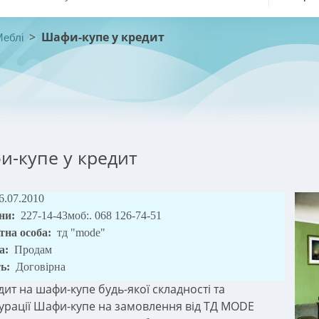
>
Шафи-купе у кредит
Меблі
-купе у кредит
6.07.2010
ни:
227-14-43моб:. 068 126-74-51
тна особа:
тд "mode"
а:
Продам
ть:
Договірна
дит на шафи-купе будь-якої складності та
урації Шафи-купе на замовлення від ТД MODE