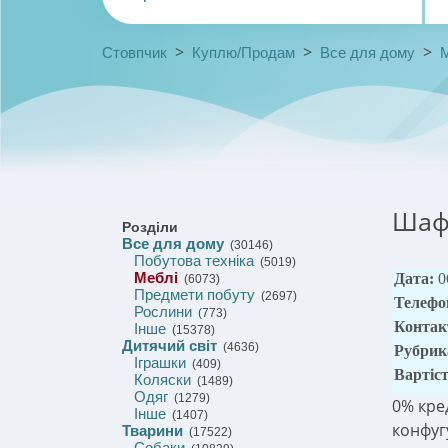
>
>
>
Стовпчик
Куплю/Продам
Все для дому
Шафи
Розділи
Все для дому
(30146)
Побутова техніка
(5019)
Меблі
Дата:
0
(6073)
Предмети побуту
(2697)
Телефо
Рослини
(773)
Контак
Інше
(15378)
Дитячий світ
(4636)
Рубрик
Іграшки
(409)
Вартіс
Коляски
(1489)
Одяг
(1279)
0% кре
Інше
(1407)
конфуг
Тварини
(17522)
Собаки