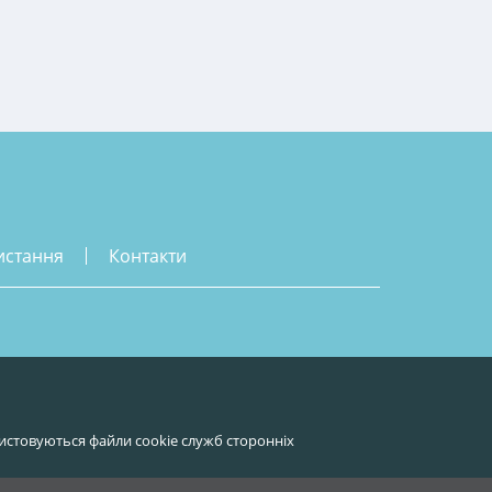
истання
контакти
истовуються файли cookie служб сторонніх