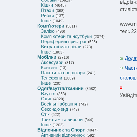
(10829)
відріз
Кішки
(4645)
стиліст
Птахи
(368)
Рибки
(137)
Інше
(1049)
www.mo
Комп'ютери
(5611)
тел:. 2
Залізо
(496)
Комп'ютери та ноутбуки
(2374)
Периферійні пристрої
(525)
Витратні матеріали
(273)
Інше
(1803)
Мобілки
(2716)
Дода
Аксесуари
(317)
Контент
Част
(13)
Пакети та оператори
(241)
Телефони
оголош
(1889)
Інше
(230)
Одяг/взуття/тканини
(8582)
Взуття
(853)
Увійді
Одяг
(4020)
Весільні вбрання
(742)
Секонд-хенд
(748)
Стік
(522)
Трикотаж та вироби
(344)
Інше
(1203)
Відпочинок та Спорт
(4047)
Активний відпочинок
(592)