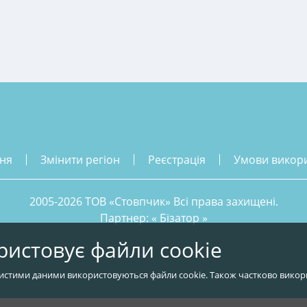
ння
змінити регіон
реєстрація
умови викор
2005-2026 ТОВ «Стовпчик» Всі права захищені.
Партнер: «
Бізатор
»
ристовує файли cookie
истими даними використовуються файли cookie. Також частково викор