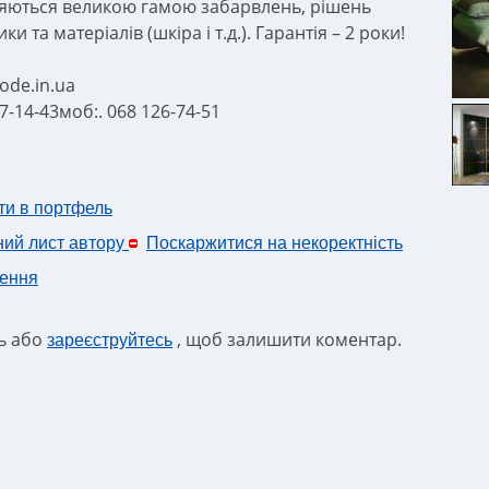
няються великою гамою забарвлень, рішень
ики та матеріалів (шкіра і т.д.). Гарантія – 2 роки!
de.in.ua
27-14-43моб:. 068 126-74-51
ти в портфель
ний лист автору
Поскаржитися на некоректність
ення
ть або
, щоб залишити коментар.
зареєструйтесь