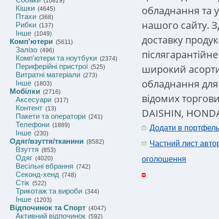
(10829)
обладнання та у
Кішки
(4645)
Птахи
(368)
нашого сайту. 
Рибки
(137)
Інше
(1049)
доставку продук
Комп'ютери
(5611)
Залізо
(496)
післягарантійне
Комп'ютери та ноутбуки
(2374)
Периферійні пристрої
широкий асорти
(525)
Витратні матеріали
(273)
обладнання для 
Інше
(1803)
Мобілки
(2716)
відомих торгови
Аксесуари
(317)
Контент
(13)
DAISHIN, HONDA,
Пакети та оператори
(241)
Телефони
(1889)
Додати в портфел
Інше
(230)
Одяг/взуття/тканини
(8582)
Частний лист авто
Взуття
(853)
Одяг
(4020)
оголошення
Весільні вбрання
(742)
Секонд-хенд
(748)
Стік
(522)
Трикотаж та вироби
(344)
Інше
(1203)
Відпочинок та Спорт
(4047)
Активний відпочинок
(592)