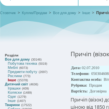
>
>
>
>
Причіп
Стовпчик
Куплю/Продам
Все для дому
Інше
Причіп (візо
Розділи
Все для дому
(30146)
Побутова техніка
(5019)
Меблі
Дата:
02.07.2010
(6073)
Предмети побуту
(2697)
Телефони:
050304608
Рослини
(773)
Контактна особа:
Віт
Інше
(15378)
Дитячий світ
(4636)
Рубрика:
Продам
Іграшки
(409)
Вартість:
Договірна
Коляски
(1489)
Одяг
(1279)
Причіп (візок) 
Інше
(1407)
Тварини
(17522)
ціною від 1850 
Собаки