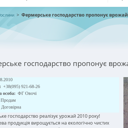
>
Фермерське господарство пропонує врожай 
Рослини
рське господарство пропонує врожа
08.2010
:
+38(095) 921-68-26
а особа:
ФГ Овочі
Продам
Договірна
ке господарство реалізує урожай 2010 року!
ева продукція вирощується на екологічно чистих