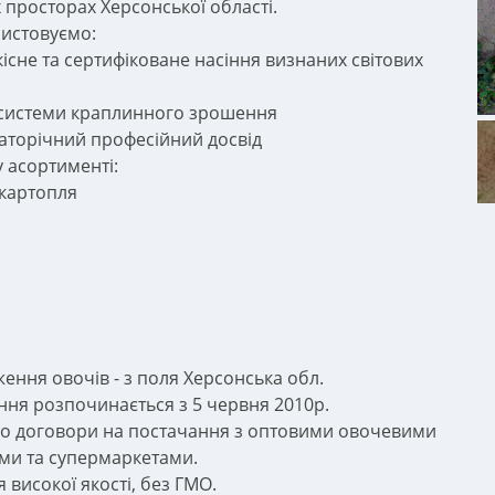
 просторах Херсонської області.
истовуємо:
якісне та сертифіковане насіння визнаних світових
і системи краплинного зрошення
гаторічний професійний досвід
 асортименті:
 картопля
ення овочів - з поля Херсонська обл.
ня розпочинається з 5 червня 2010р.
о договори на постачання з оптовими овочевими
ми та супермаркетами.
 високої якості, без ГМО.