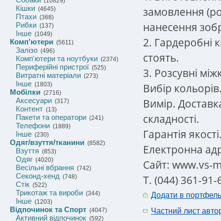
(10829)
Кішки
замовлення (рот
(4645)
Птахи
(368)
нанесення зобр
Рибки
(137)
Інше
(1049)
2. Гардеробні 
Комп'ютери
(5611)
Залізо
(496)
стоять.
Комп'ютери та ноутбуки
(2374)
Периферійні пристрої
(525)
3. Розсувні мі
Витратні матеріали
(273)
Інше
(1803)
Вибір кольорів
Мобілки
(2716)
Аксесуари
Вимір. Доставк
(317)
Контент
(13)
складності.
Пакети та оператори
(241)
Телефони
(1889)
Гарантія якост
Інше
(230)
Одяг/взуття/тканини
(8582)
Електронна адр
Взуття
(853)
Одяг
(4020)
Сайт: www.vs-m
Весільні вбрання
(742)
Секонд-хенд
Т. (044) 361-91-
(748)
Стік
(522)
Трикотаж та вироби
(344)
Додати в портфел
Інше
(1203)
Відпочинок та Спорт
(4047)
Частний лист авто
Активний відпочинок
(592)