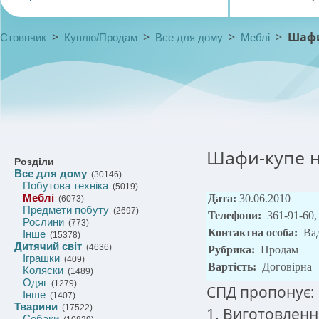
>
>
>
>
Шафи
Стовпчик
Куплю/Продам
Все для дому
Меблі
Шафи-купе н
Розділи
Все для дому
(30146)
Побутова техніка
(5019)
Меблі
Дата:
30.06.2010
(6073)
Предмети побуту
(2697)
Телефони:
361-91-60,
Рослини
(773)
Контактна особа:
Ва
Інше
(15378)
Дитячий світ
(4636)
Рубрика:
Продам
Іграшки
(409)
Вартість:
Договірна
Коляски
(1489)
Одяг
(1279)
СПД пропонує:
Інше
(1407)
Тварини
(17522)
1. Виготовленн
Собаки