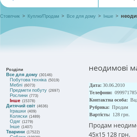
>
>
>
>
неоди
Стовпчик
Куплю/Продам
Все для дому
Інше
неодимові м
Розділи
Все для дому
(30146)
Побутова техніка
(5019)
Меблі
Дата:
30.06.2010
(6073)
Предмети побуту
(2697)
Телефони:
099971785
Рослини
(773)
Контактна особа:
Ва
Інше
(15378)
Дитячий світ
(4636)
Рубрика:
Продам
Іграшки
(409)
Вартість:
128 грн.
Коляски
(1489)
Одяг
(1279)
Продам неодимов
Інше
(1407)
Тварини
(17522)
45x15 128 грн.
Собаки