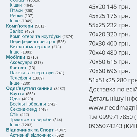
(10829)
45x20 145 грн.
Кішки
(4645)
Птахи
(368)
45x25 176 грн.
Рибки
(137)
Інше
(1049)
55x25 232 грн.
Комп'ютери
(5611)
Залізо
(496)
70x20 320 грн.
Комп'ютери та ноутбуки
(2374)
Периферійні пристрої
70x30 400 грн.
(525)
Витратні матеріали
(273)
70x40 480 грн.
Інше
(1803)
Мобілки
(2716)
70x50 616 грн.
Аксесуари
(317)
Контент
(13)
70x60 696 грн.
Пакети та оператори
(241)
Телефони
51х51х25 280 гр
(1889)
Інше
(230)
Доставка по всій
Одяг/взуття/тканини
(8582)
Взуття
(853)
Детальнішу інф
Одяг
(4020)
Весільні вбрання
(742)
www.neodmagni
Секонд-хенд
(748)
Стік
т.м 0999717850 
(522)
Трикотаж та вироби
(344)
0965074243 (КИ
Інше
(1203)
Відпочинок та Спорт
(4047)
Активний відпочинок
(592)