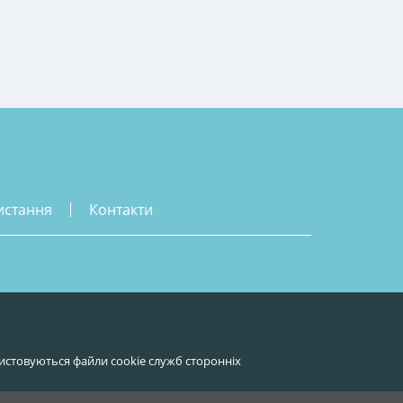
истання
контакти
истовуються файли cookie служб сторонніх