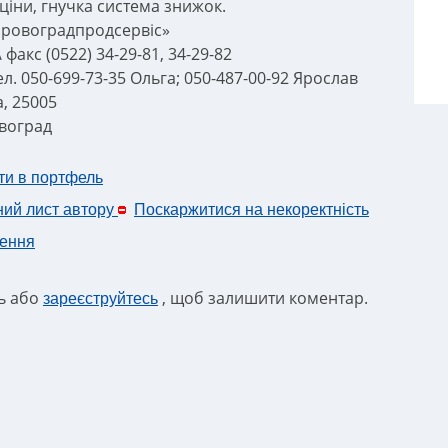
 ціни, гнучка система знижок.
іровоградпродсервіс»
 \ факс (0522) 34-29-81, 34-29-82
л. 050-699-73-35 Ольга; 050-487-00-92 Ярослав
а, 25005
овоград
ти в портфель
ний лист автору
Поскаржитися на некоректність
ення
ть або
, щоб залишити коментар.
зареєструйтесь