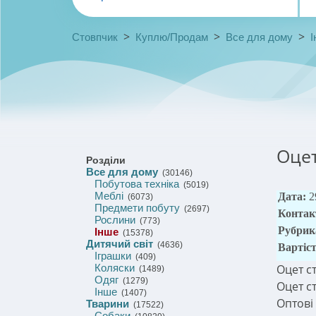
>
>
>
Стовпчик
Куплю/Продам
Все для дому
І
Оцет
Розділи
Все для дому
(30146)
Побутова техніка
(5019)
Меблі
Дата:
2
(6073)
Предмети побуту
(2697)
Контак
Рослини
(773)
Рубрик
Інше
(15378)
Дитячий світ
(4636)
Вартіс
Іграшки
(409)
Коляски
Оцет с
(1489)
Одяг
(1279)
Оцет с
Інше
(1407)
Оптові 
Тварини
(17522)
Собаки