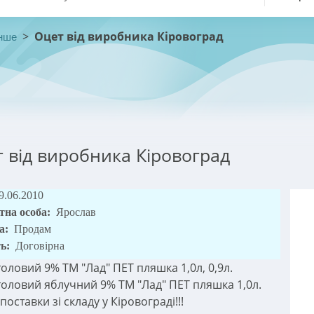
>
Оцет від виробника Кіровоград
нше
 від виробника Кіровоград
9.06.2010
тна особа:
Ярослав
а:
Продам
ть:
Договірна
толовий 9% ТМ "Лад" ПЕТ пляшка 1,0л, 0,9л.
толовий яблучний 9% ТМ "Лад" ПЕТ пляшка 1,0л.
поставки зі складу у Кіровограді!!!