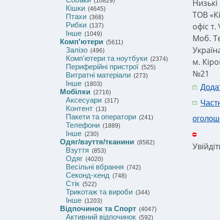
(10829)
Низькі
Кішки
(4645)
ТОВ «К
Птахи
(368)
Рибки
офіс т.
(137)
Інше
(1049)
Моб. Те
Комп'ютери
(5611)
Україн
Залізо
(496)
Комп'ютери та ноутбуки
(2374)
м. Кір
Периферійні пристрої
(525)
№21
Витратні матеріали
(273)
Інше
(1803)
Дода
Мобілки
(2716)
Аксесуари
(317)
Част
Контент
(13)
Пакети та оператори
(241)
оголош
Телефони
(1889)
Інше
(230)
Одяг/взуття/тканини
(8582)
Увійді
Взуття
(853)
Одяг
(4020)
Весільні вбрання
(742)
Секонд-хенд
(748)
Стік
(522)
Трикотаж та вироби
(344)
Інше
(1203)
Відпочинок та Спорт
(4047)
Активний відпочинок
(592)