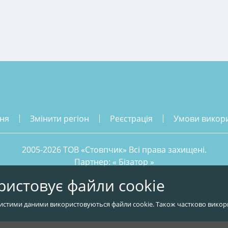
ння
змінити регіон
реєстрація
умови викор
2005-2026 ТОВ «Стовпчик» Всі права захищені.
Партнер: «
Бізатор
»
ристовує файли cookie
истими даними використовуються файли cookie. Також частково викор