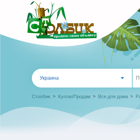
Украина
>
>
>
Столбик
Куплю/Продам
Все для дома
Р