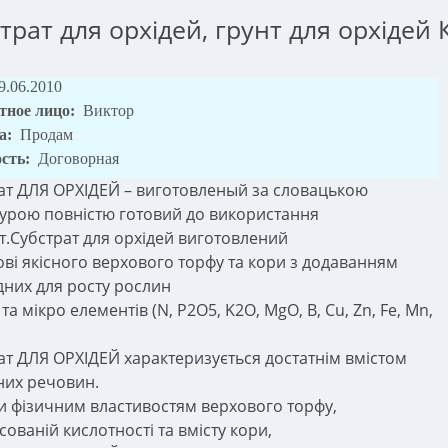
трат для орхідей, грунт для орхідей 
9.06.2010
тное лицо:
Виктор
а:
Продам
сть:
Договорная
ат ДЛЯ ОРХІДЕЙ – виготовленый за словацькою
урою повністю готовий до використання
т.Субстрат для орхідей виготовлений
ові якісного верхового торфу та кори з додаванням
дних для росту рослин
та мікро елементів (N, P2О5, K2О, MgO, B, Cu, Zn, Fe, Mn,
ат ДЛЯ ОРХІДЕЙ характеризується достатнім вмістом
их речовин.
и фізичним властивостям верхового торфу,
ованій кислотності та вмісту кори,