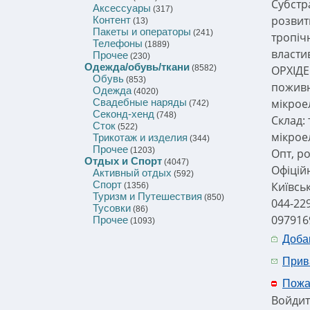
Субстр
Аксессуары
(317)
розвит
Контент
(13)
Пакеты и операторы
(241)
тропіч
Телефоны
(1889)
власти
Прочее
(230)
Одежда/обувь/ткани
(8582)
ОРХІДЕ
Обувь
(853)
пожив
Одежда
(4020)
Свадебные наряды
мікрое
(742)
Секонд-хенд
(748)
Склад:
Сток
(522)
мікрое
Трикотаж и изделия
(344)
Прочее
(1203)
Опт, ро
Отдых и Спорт
(4047)
Офіцій
Активный отдых
(592)
Спорт
Київсь
(1356)
Туризм и Путешествия
(850)
044-22
Тусовки
(86)
097916
Прочее
(1093)
Доба
Прив
Пожа
Войдит