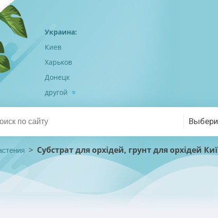
Украина:
Киев
Харьков
Донецк
другой
Выбери
>
Субстрат для орхідей, грунт для орхідей Ки
астения