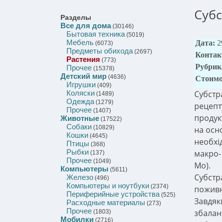
Субс
Разделы
Все для дома
(30146)
Бытовая техника
(5019)
Мебель
Дата:
2
(6073)
Предметы обихода
(2697)
Контак
Растения
(773)
Рубрик
Прочее
(15378)
Детский мир
(4636)
Стоимо
Игрушки
(409)
Коляски
Субстр
(1489)
Одежда
(1279)
рецепт
Прочее
(1407)
продук
Животные
(17522)
Собаки
(10829)
на осн
Кошки
(4645)
необхі
Птицы
(368)
Рыбки
макро- 
(137)
Прочее
(1049)
Mo).
Компьютеры
(5611)
Субстр
Железо
(496)
Компьютеры и ноутбуки
(2374)
поживн
Периферийные устройства
(525)
Завдяк
Расходные материалы
(273)
Прочее
збаланс
(1803)
Мобилки
(2716)