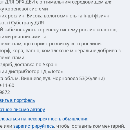
ат ДЛЯ ОРХІДЕЙ є оптимальним середовищем для
ку кореневої системи
них рослин. Висока вологоємність та інші фізичні
вості Субстрату ДЛЯ
Й забезпечують кореневу систему рослин вологою,
ними речовинами та
лементам, що сприяє розвитку всієї рослини.
 торф, кора, вапно, комплексне мінеральне добриво з
лементами.
здріб, доставка по Україні
ний дистриб’ютор ТД «Лето»
ка обл. м. Вишневе,вул. Чорновола 53(Жуляни)
9-11-60
9872
вить в портфель
атное письмо автору
ловаться на некорректность объявления
е или
, чтобы оставить комментарий.
зарегистрируйтесь