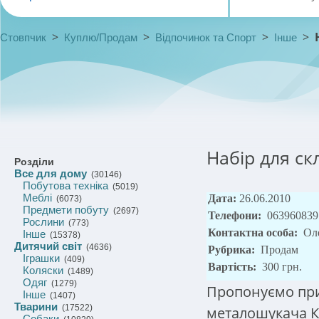
>
>
>
>
Стовпчик
Куплю/Продам
Відпочинок та Спорт
Інше
Набір для с
Розділи
Все для дому
(30146)
Побутова техніка
(5019)
Меблі
Дата:
26.06.2010
(6073)
Предмети побуту
(2697)
Телефони:
063960839
Рослини
(773)
Контактна особа:
Ол
Інше
(15378)
Дитячий світ
(4636)
Рубрика:
Продам
Іграшки
(409)
Вартість:
300 грн.
Коляски
(1489)
Одяг
(1279)
Пропонуємо при
Інше
(1407)
Тварини
(17522)
металошукача 
Собаки