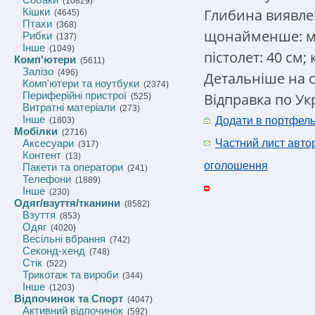
(10829)
Глибина виявле
Кішки
(4645)
Птахи
(368)
щонайменше: мо
Рибки
(137)
Інше
(1049)
пістолет: 40 см; к
Комп'ютери
(5611)
Залізо
(496)
Детальніше на са
Комп'ютери та ноутбуки
(2374)
Периферійні пристрої
Відправка по Ук
(525)
Витратні матеріали
(273)
Інше
Додати в портфел
(1803)
Мобілки
(2716)
Аксесуари
Частний лист авто
(317)
Контент
(13)
оголошення
Пакети та оператори
(241)
Телефони
(1889)
Інше
(230)
Одяг/взуття/тканини
(8582)
Взуття
(853)
Одяг
(4020)
Весільні вбрання
(742)
Секонд-хенд
(748)
Стік
(522)
Трикотаж та вироби
(344)
Інше
(1203)
Відпочинок та Спорт
(4047)
Активний відпочинок
(592)