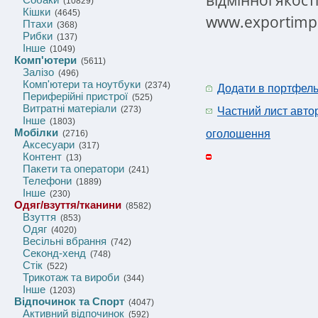
(10829)
Кішки
(4645)
www.exportimpo
Птахи
(368)
Рибки
(137)
Інше
(1049)
Комп'ютери
(5611)
Залізо
(496)
Комп'ютери та ноутбуки
(2374)
Додати в портфел
Периферійні пристрої
(525)
Витратні матеріали
(273)
Частний лист авто
Інше
(1803)
Мобілки
оголошення
(2716)
Аксесуари
(317)
Контент
(13)
Пакети та оператори
(241)
Телефони
(1889)
Інше
(230)
Одяг/взуття/тканини
(8582)
Взуття
(853)
Одяг
(4020)
Весільні вбрання
(742)
Секонд-хенд
(748)
Стік
(522)
Трикотаж та вироби
(344)
Інше
(1203)
Відпочинок та Спорт
(4047)
Активний відпочинок
(592)