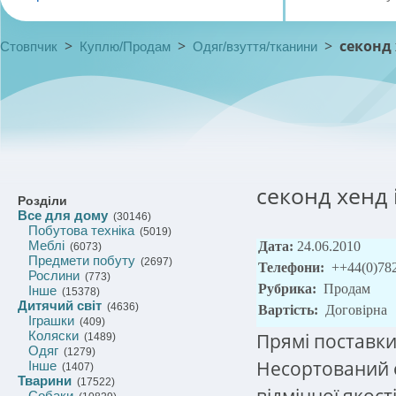
>
>
>
секонд 
Стовпчик
Куплю/Продам
Одяг/взуття/тканини
секонд хенд 
Розділи
Все для дому
(30146)
Побутова техніка
(5019)
Меблі
Дата:
24.06.2010
(6073)
Предмети побуту
(2697)
Телефони:
++44(0)78
Рослини
(773)
Рубрика:
Продам
Інше
(15378)
Дитячий світ
(4636)
Вартість:
Договірна
Іграшки
(409)
Коляски
Прямі поставки
(1489)
Одяг
(1279)
Несортований 
Інше
(1407)
Тварини
(17522)
відмінної якост
Собаки