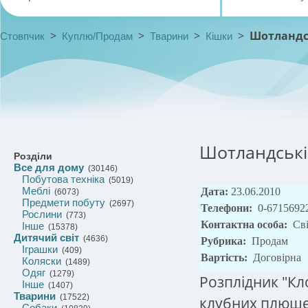
>
>
>
>
Шотландсь
Стовпчик
Куплю/Продам
Тварини
Кішки
Шотландські
Розділи
Все для дому
(30146)
Побутова техніка
(5019)
Меблі
Дата:
23.06.2010
(6073)
Предмети побуту
(2697)
Телефони:
0-6715692
Рослини
(773)
Контактна особа:
Св
Інше
(15378)
Дитячий світ
(4636)
Рубрика:
Продам
Іграшки
(409)
Вартість:
Договірна
Коляски
(1489)
Одяг
(1279)
Розплідник "К
Інше
(1407)
Тварини
(17522)
клубних плюше
Собаки