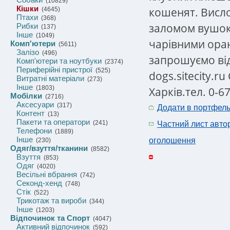
(10829)
Кішки
кошенят. Висло
(4645)
Птахи
(368)
заломом вушок
Рибки
(137)
Інше
(1049)
чарівними ора
Комп'ютери
(5611)
Залізо
(496)
запрошуємо відв
Комп'ютери та ноутбуки
(2374)
Периферійні пристрої
(525)
dogs.sitecity.ru
Витратні матеріали
(273)
Інше
(1803)
Харків.тел. 0-6
Мобілки
(2716)
Аксесуари
(317)
Додати в портфел
Контент
(13)
Пакети та оператори
(241)
Частний лист авто
Телефони
(1889)
Інше
оголошення
(230)
Одяг/взуття/тканини
(8582)
Взуття
(853)
Одяг
(4020)
Весільні вбрання
(742)
Секонд-хенд
(748)
Стік
(522)
Трикотаж та вироби
(344)
Інше
(1203)
Відпочинок та Спорт
(4047)
Активний відпочинок
(592)