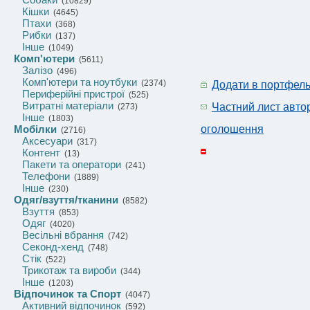
(10829)
Кішки
(4645)
Птахи
(368)
Рибки
(137)
Інше
(1049)
Комп'ютери
(5611)
Залізо
(496)
Комп'ютери та ноутбуки
(2374)
Додати в портфел
Периферійні пристрої
(525)
Витратні матеріали
Частний лист авто
(273)
Інше
(1803)
Мобілки
оголошення
(2716)
Аксесуари
(317)
Контент
(13)
Пакети та оператори
(241)
Телефони
(1889)
Інше
(230)
Одяг/взуття/тканини
(8582)
Взуття
(853)
Одяг
(4020)
Весільні вбрання
(742)
Секонд-хенд
(748)
Стік
(522)
Трикотаж та вироби
(344)
Інше
(1203)
Відпочинок та Спорт
(4047)
Активний відпочинок
(592)