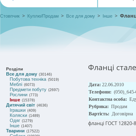
>
>
>
>
Фланц
Стовпчик
Куплю/Продам
Все для дому
Інше
Фланці стале
Розділи
Все для дому
(30146)
Побутова техніка
(5019)
Меблі
Дата:
22.06.2010
(6073)
Предмети побуту
(2697)
Телефони:
(050)_645-
Рослини
(773)
Контактна особа:
Ед
Інше
(15378)
Дитячий світ
(4636)
Рубрика:
Продам
Іграшки
(409)
Вартість:
Договірна
Коляски
(1489)
Одяг
(1279)
фланці ГОСТ 12820-
Інше
(1407)
Тварини
(17522)
Собаки