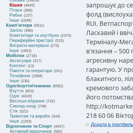
(10829)
запрошує до се
Кішки
(4645)
Птахи
(368)
фолд (вислоуха
Рибки
(137)
Інше
(1049)
RUI. Ветпаспор
Комп'ютери
(5611)
Залізо
Ласкавий і вві
(496)
Комп'ютери та ноутбуки
(2374)
Терміналу-Мега
Периферійні пристрої
(525)
Витратні матеріали
(273)
в'язання – 500
Інше
(1803)
Мобілки
(2716)
агресивну наре
Аксесуари
(317)
Контент
(13)
гарантую. У пр
Пакети та оператори
(241)
Телефони
(1889)
блакитного, лі
Інше
(230)
Одяг/взуття/тканини
кремового заба
(8582)
Взуття
(853)
його потомства
Одяг
(4020)
Весільні вбрання
(742)
http://kotmarket
Секонд-хенд
(748)
Стік
(522)
218 60 06 Вікто
Трикотаж та вироби
(344)
Інше
(1203)
Додати в портфел
Відпочинок та Спорт
(4047)
Активний відпочинок
(592)