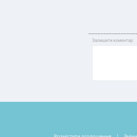
Залишити коментар:
розмістити оголошення
змін