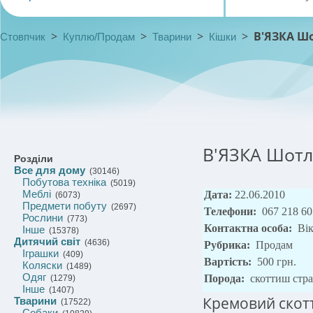
>
>
>
>
В'ЯЗКА Шо
Стовпчик
Куплю/Продам
Тварини
Кішки
В'ЯЗКА Шотла
Розділи
Все для дому
(30146)
Побутова техніка
(5019)
Меблі
Дата:
22.06.2010
(6073)
Предмети побуту
(2697)
Телефони:
067 218 60
Рослини
(773)
Контактна особа:
Вік
Інше
(15378)
Дитячий світ
(4636)
Рубрика:
Продам
Іграшки
(409)
Вартість:
500 грн.
Коляски
(1489)
Одяг
Порода:
скоттиш стр
(1279)
Інше
(1407)
Кремовий скот
Тварини
(17522)
Собаки