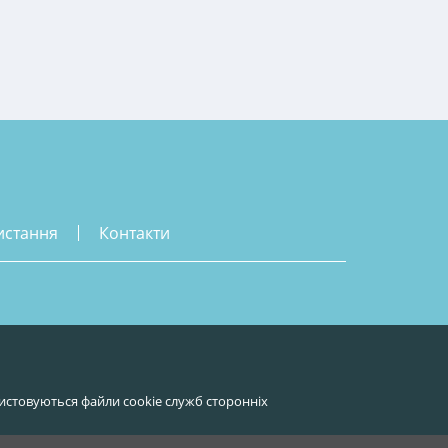
истання
контакти
истовуються файли cookie служб сторонніх