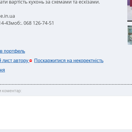
ти вартість кухонь за схемами та ескізами.
.in.ua
-14-43моб:. 068 126-74-51
 в портфель
й лист автору
Поскаржитися на некоректність
ня
 коментар: