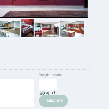
Введіть число:
Надіслати