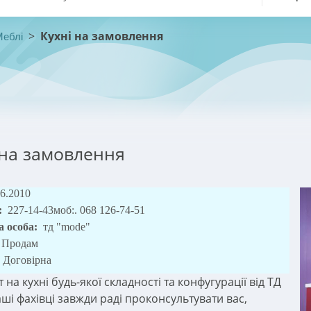
>
Кухні на замовлення
Меблі
 на замовлення
06.2010
:
227-14-43моб:. 068 126-74-51
а особа:
тд "mode"
Продам
Договірна
 на кухні будь-якої складності та конфугурації від ТД
ші фахівці завжди раді проконсультувати вас,