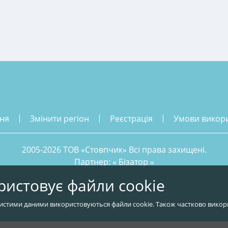
ння
змінити регіон
реєстрація
умови викор
2005-2026 ТОВ «Стовпчик» Всі права захищені.
Партнер: «
Бізатор
»
ристовує файли cookie
истими даними використовуються файли cookie. Також частково викор