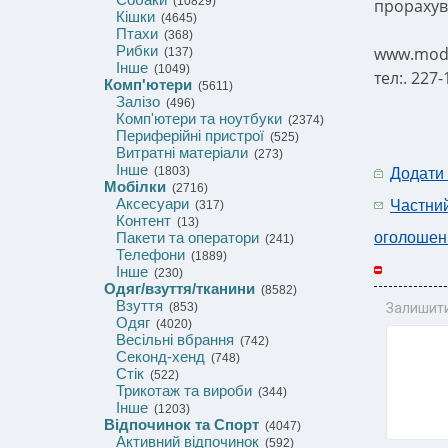
(10829)
прорахува
Кішки
(4645)
Птахи
(368)
Рибки
www.mode
(137)
Інше
(1049)
тел:. 227
Комп'ютери
(5611)
Залізо
(496)
Комп'ютери та ноутбуки
(2374)
Периферійні пристрої
(525)
Витратні матеріали
(273)
Інше
(1803)
Додати
Мобілки
(2716)
Аксесуари
Частни
(317)
Контент
(13)
Пакети та оператори
оголошен
(241)
Телефони
(1889)
Інше
(230)
Одяг/взуття/тканини
(8582)
Взуття
(853)
Залишити
Одяг
(4020)
Весільні вбрання
(742)
Секонд-хенд
(748)
Стік
(522)
Трикотаж та вироби
(344)
Інше
(1203)
Відпочинок та Спорт
(4047)
Активний відпочинок
(592)