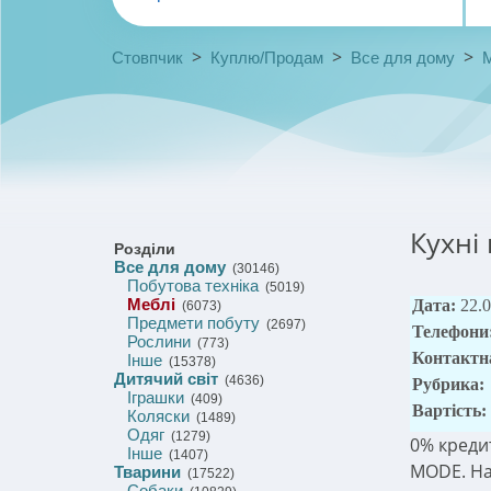
>
>
>
Стовпчик
Куплю/Продам
Все для дому
Кухні
Розділи
Все для дому
(30146)
Побутова техніка
(5019)
Меблі
Дата:
22.
(6073)
Предмети побуту
(2697)
Телефони
Рослини
(773)
Контактн
Інше
(15378)
Дитячий світ
(4636)
Рубрика:
Іграшки
(409)
Вартість:
Коляски
(1489)
Одяг
(1279)
0% кредит
Інше
(1407)
MODE. На
Тварини
(17522)
Собаки