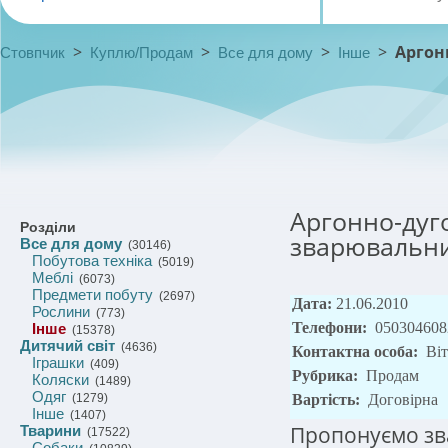
>
>
>
>
Аргон
Стовпчик
Куплю/Продам
Все для дому
Інше
Аргонно-дуго
Розділи
зварювальник
Все для дому
(30146)
Побутова техніка
(5019)
Меблі
(6073)
Предмети побуту
(2697)
Дата:
21.06.2010
Рослини
(773)
Телефони:
050304608
Інше
(15378)
Дитячий світ
(4636)
Контактна особа:
Віт
Іграшки
(409)
Рубрика:
Продам
Коляски
(1489)
Одяг
(1279)
Вартість:
Договірна
Інше
(1407)
Пропонуємо зв
Тварини
(17522)
Собаки