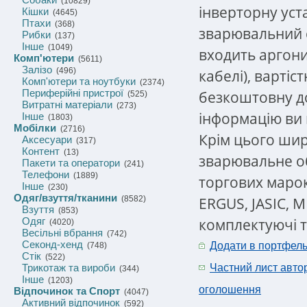
(10829)
інверторну уст
Кішки
(4645)
Птахи
(368)
зварювальний с
Рибки
(137)
Інше
(1049)
входить аргони
Комп'ютери
(5611)
Залізо
(496)
кабелі), вартіс
Комп'ютери та ноутбуки
(2374)
Периферійні пристрої
безкоштовну до
(525)
Витратні матеріали
(273)
інформацію ви 
Інше
(1803)
Мобілки
(2716)
Крім цього ши
Аксесуари
(317)
Контент
(13)
зварювальне о
Пакети та оператори
(241)
Телефони
(1889)
торгових марок
Інше
(230)
Одяг/взуття/тканини
ERGUS, JASIC, MI
(8582)
Взуття
(853)
комплектуючі т
Одяг
(4020)
Весільні вбрання
(742)
Секонд-хенд
Додати в портфел
(748)
Стік
(522)
Трикотаж та вироби
Частний лист авто
(344)
Інше
(1203)
оголошення
Відпочинок та Спорт
(4047)
Активний відпочинок
(592)