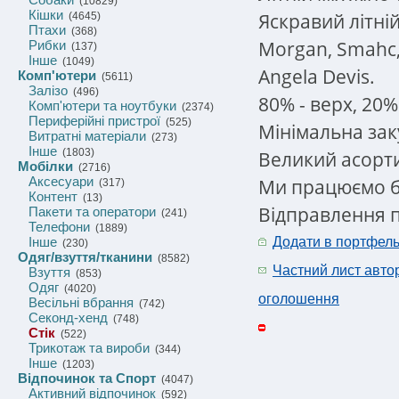
(10829)
Кішки
Яскравий літні
(4645)
Птахи
(368)
Morgan, Smahc, P
Рибки
(137)
Інше
(1049)
Angela Devis.
Комп'ютери
(5611)
Залізо
(496)
80% - верх, 20% 
Комп'ютери та ноутбуки
(2374)
Периферійні пристрої
(525)
Мінімальна заку
Витратні матеріали
(273)
Інше
(1803)
Великий асорти
Мобілки
(2716)
Аксесуари
Ми працюємо б
(317)
Контент
(13)
Відправлення по
Пакети та оператори
(241)
Телефони
(1889)
Інше
Додати в портфел
(230)
Одяг/взуття/тканини
(8582)
Частний лист авто
Взуття
(853)
Одяг
(4020)
оголошення
Весільні вбрання
(742)
Секонд-хенд
(748)
Стік
(522)
Трикотаж та вироби
(344)
Інше
(1203)
Відпочинок та Спорт
(4047)
Активний відпочинок
(592)