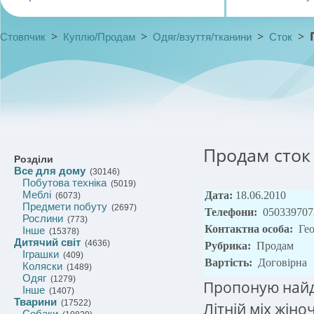
>
>
>
>
Стовпчик
Куплю/Продам
Одяг/взуття/тканини
Сток
Продам сток 
Розділи
Все для дому
(30146)
Побутова техніка
(5019)
Меблі
Дата:
18.06.2010
(6073)
Предмети побуту
(2697)
Телефони:
050339707
Рослини
(773)
Контактна особа:
Гео
Інше
(15378)
Дитячий світ
(4636)
Рубрика:
Продам
Іграшки
(409)
Вартість:
Договірна
Коляски
(1489)
Одяг
(1279)
Пропоную найде
Інше
(1407)
Тварини
(17522)
Літній міx жіно
Собаки