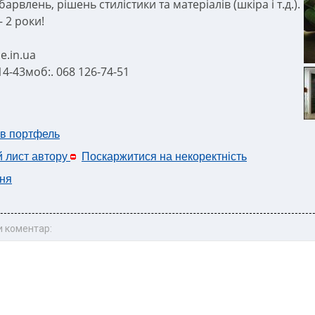
арвлень, рішень стилістики та матеріалів (шкіра і т.д.).
– 2 роки!
.in.ua
-14-43моб:. 068 126-74-51
 в портфель
й лист автору
Поскаржитися на некоректність
ня
 коментар: