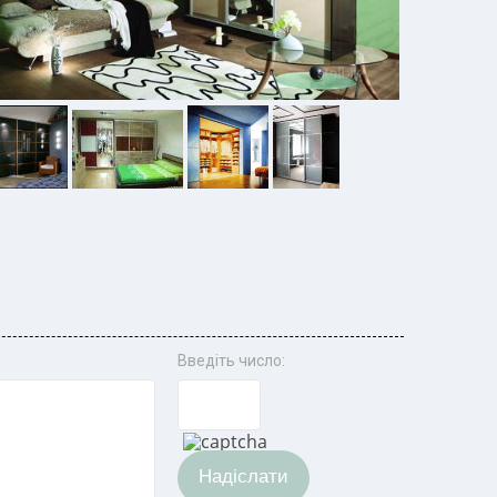
Введіть число:
Надіслати