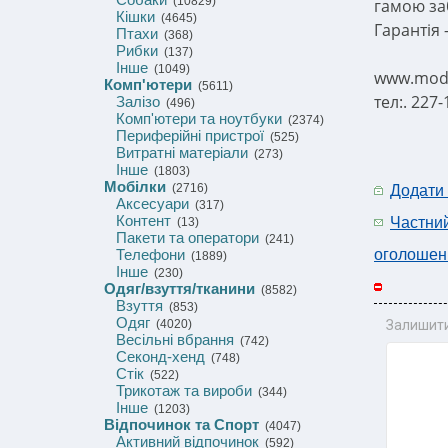
(10829)
гамою заб
Кішки
(4645)
Гарантія 
Птахи
(368)
Рибки
(137)
Інше
(1049)
www.mode
Комп'ютери
(5611)
тел:. 227
Залізо
(496)
Комп'ютери та ноутбуки
(2374)
Периферійні пристрої
(525)
Витратні матеріали
(273)
Інше
(1803)
Мобілки
(2716)
Додати
Аксесуари
(317)
Контент
Частни
(13)
Пакети та оператори
(241)
Телефони
оголошен
(1889)
Інше
(230)
Одяг/взуття/тканини
(8582)
Взуття
(853)
Одяг
(4020)
Залишити
Весільні вбрання
(742)
Секонд-хенд
(748)
Стік
(522)
Трикотаж та вироби
(344)
Інше
(1203)
Відпочинок та Спорт
(4047)
Активний відпочинок
(592)