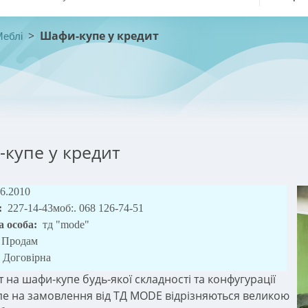
>
Шафи-купе у кредит
Меблі
купе у кредит
06.2010
:
227-14-43моб:. 068 126-74-51
а особа:
тд "mode"
Продам
Договірна
 на шафи-купе будь-якої складності та конфугурації
е на замовлення від ТД MODE відрізняються великою