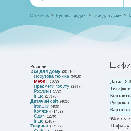
>
>
>
Стовпчик
Куплю/Продам
Все для дому
Шафи-
Розділи
Все для дому
(30146)
Побутова техніка
(5019)
Меблі
Дата:
18.
(6073)
Предмети побуту
(2697)
Телефони
Рослини
(773)
Контактн
Інше
(15378)
Дитячий світ
(4636)
Рубрика:
Іграшки
(409)
Вартість:
Коляски
(1489)
Одяг
(1279)
0% кредит
Інше
(1407)
Шафи-куп
Тварини
(17522)
Собаки