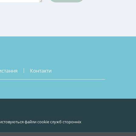
истання
контакти
истовуються файли cookie служб сторонніх