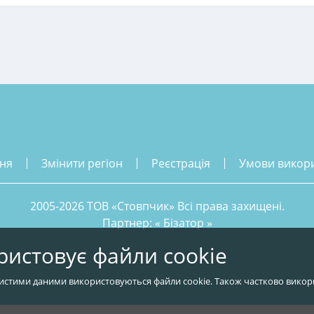
ння
змінити регіон
реєстрація
умови викор
2005-2026 ТОВ «Стовпчик» Всі права захищені.
Партнер: «
Бізатор
»
ристовує файли cookie
истими даними використовуються файли cookie. Також частково викор