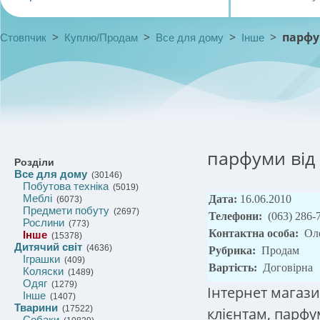
>
>
>
>
парфум
Стовпчик
Куплю/Продам
Все для дому
Інше
парфуми від 
Розділи
Все для дому
(30146)
Побутова техніка
(5019)
Меблі
Дата:
16.06.2010
(6073)
Предмети побуту
(2697)
Телефони:
(063) 286-
Рослини
(773)
Контактна особа:
Ол
Інше
(15378)
Дитячий світ
(4636)
Рубрика:
Продам
Іграшки
(409)
Вартість:
Договірна
Коляски
(1489)
Одяг
(1279)
Інтернет магази
Інше
(1407)
Тварини
(17522)
клієнтам, парфум
Собаки