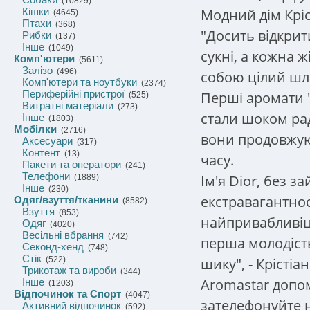
(10829)
Модний дім Кріс
Кішки
(4645)
Птахи
(368)
"Досить відкрит
Рибки
(137)
Інше
(1049)
сукні, а кожна ж
Комп'ютери
(5611)
Залізо
(496)
собою цілий шл
Комп'ютери та ноутбуки
(2374)
Периферійні пристрої
Перші аромати "M
(525)
Витратні матеріали
(273)
стали шоком рад
Інше
(1803)
Мобілки
(2716)
вони продовжую
Аксесуари
(317)
Контент
(13)
часу.
Пакети та оператори
(241)
Телефони
Ім'я Dior, без з
(1889)
Інше
(230)
екстравагантност
Одяг/взуття/тканини
(8582)
Взуття
(853)
найпривабливішо
Одяг
(4020)
Весільні вбрання
(742)
перша молодість,
Секонд-хенд
(748)
Стік
шику", - Крістіан
(522)
Трикотаж та вироби
(344)
Aromastar допо
Інше
(1203)
Відпочинок та Спорт
(4047)
зателефонуйте н
Активний відпочинок
(592)