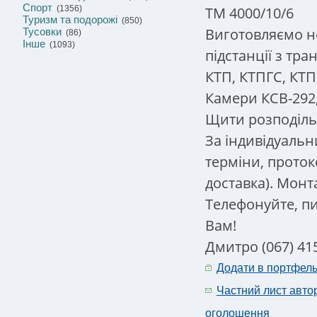
Спорт
ТМ 4000/10/6
(1356)
Туризм та подорожі
(850)
Виготовляємо н
Тусовки
(86)
Інше
(1093)
підстанції з тр
КТП, КТПГС, КТП
Камери КСВ-292,
Щити розподіль
За індивідуальн
терміни, проток
доставка). Монт
Телефонуйте, пи
Вам!
Дмитро (067) 415
Додати в портфел
Частний лист авто
оголошення