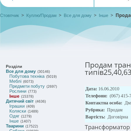
>
>
>
>
Продам
Стовпчик
Куплю/Продам
Все для дому
Інше
Продам тран
Розділи
типів25,40,6
Все для дому
(30146)
Побутова техніка
(5019)
Меблі
(6073)
Предмети побуту
(2697)
Дата:
16.06.2010
Рослини
(773)
Телефони:
(067) 415-
Інше
(15378)
Дитячий світ
(4636)
Контактна особа:
Дм
Іграшки
(409)
Рубрика:
Продам
Коляски
(1489)
Одяг
(1279)
Вартість:
Договірна
Інше
(1407)
Трансформатор п
Тварини
(17522)
Собаки