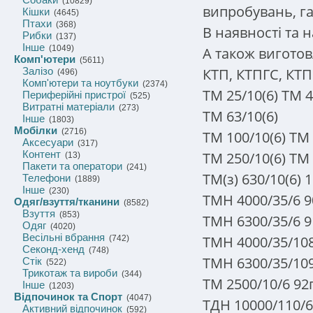
(10829)
випробувань, га
Кішки
(4645)
Птахи
(368)
В наявності та 
Рибки
(137)
Інше
(1049)
А також виготов
Комп'ютери
(5611)
КТП, КТПГС, КТП
Залізо
(496)
Комп'ютери та ноутбуки
(2374)
ТМ 25/10(6) ТМ 4
Периферійні пристрої
(525)
Витратні матеріали
(273)
ТМ 63/10(6)
Інше
(1803)
Мобілки
(2716)
ТМ 100/10(6) ТМ 
Аксесуари
(317)
Контент
ТМ 250/10(6) ТМ 
(13)
Пакети та оператори
(241)
ТМ(з) 630/10(6) 
Телефони
(1889)
Інше
(230)
ТМН 4000/35/6 9
Одяг/взуття/тканини
(8582)
Взуття
(853)
ТМН 6300/35/6 9
Одяг
(4020)
Весільні вбрання
ТМН 4000/35/108
(742)
Секонд-хенд
(748)
ТМН 6300/35/109
Стік
(522)
Трикотаж та вироби
(344)
ТМ 2500/10/6 92
Інше
(1203)
Відпочинок та Спорт
(4047)
ТДН 10000/110/6
Активний відпочинок
(592)