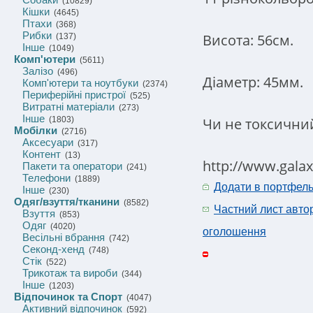
(10829)
Кішки
(4645)
Птахи
(368)
Рибки
Висота: 56см.
(137)
Інше
(1049)
Комп'ютери
(5611)
Залізо
(496)
Діаметр: 45мм.
Комп'ютери та ноутбуки
(2374)
Периферійні пристрої
(525)
Витратні матеріали
(273)
Інше
Чи не токсични
(1803)
Мобілки
(2716)
Аксесуари
(317)
Контент
(13)
http://www.gala
Пакети та оператори
(241)
Телефони
(1889)
Додати в портфел
Інше
(230)
Одяг/взуття/тканини
(8582)
Частний лист авто
Взуття
(853)
Одяг
(4020)
оголошення
Весільні вбрання
(742)
Секонд-хенд
(748)
Стік
(522)
Трикотаж та вироби
(344)
Інше
(1203)
Відпочинок та Спорт
(4047)
Активний відпочинок
(592)