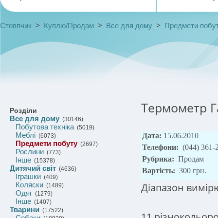
>
>
>
Стовпчик
Куплю/Продам
Все для дому
Предмети побу
Термометр Га
Розділи
Все для дому
(30146)
Побутова техніка
(5019)
Меблі
Дата:
15.06.2010
(6073)
Предмети побуту
(2697)
Телефони:
(044) 361-
Рослини
(773)
Рубрика:
Продам
Інше
(15378)
Дитячий світ
(4636)
Вартість:
300 грн.
Іграшки
(409)
Коляски
Діапазон вимірю
(1489)
Одяг
(1279)
Інше
(1407)
Тварини
(17522)
11 різнокольор
Собаки