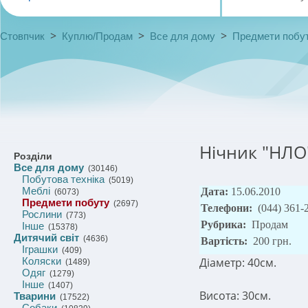
>
>
>
Стовпчик
Куплю/Продам
Все для дому
Предмети побу
Нічник "НЛО
Розділи
Все для дому
(30146)
Побутова техніка
(5019)
Меблі
Дата:
15.06.2010
(6073)
Предмети побуту
(2697)
Телефони:
(044) 361-
Рослини
(773)
Рубрика:
Продам
Інше
(15378)
Дитячий світ
(4636)
Вартість:
200 грн.
Іграшки
(409)
Коляски
Діаметр: 40см.
(1489)
Одяг
(1279)
Інше
(1407)
Висота: 30см.
Тварини
(17522)
Собаки