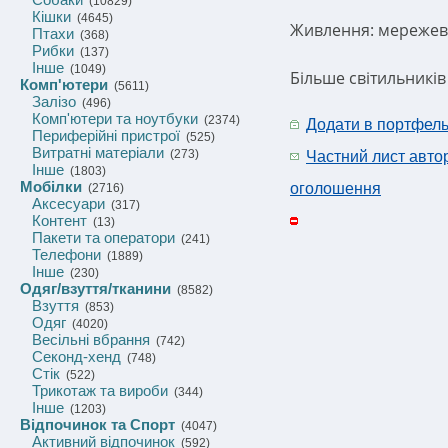
(10829)
Кішки
(4645)
Живлення: мережев
Птахи
(368)
Рибки
(137)
Інше
(1049)
Більше світильників
Комп'ютери
(5611)
Залізо
(496)
Комп'ютери та ноутбуки
(2374)
Додати в портфел
Периферійні пристрої
(525)
Витратні матеріали
(273)
Частний лист авто
Інше
(1803)
Мобілки
оголошення
(2716)
Аксесуари
(317)
Контент
(13)
Пакети та оператори
(241)
Телефони
(1889)
Інше
(230)
Одяг/взуття/тканини
(8582)
Взуття
(853)
Одяг
(4020)
Весільні вбрання
(742)
Секонд-хенд
(748)
Стік
(522)
Трикотаж та вироби
(344)
Інше
(1203)
Відпочинок та Спорт
(4047)
Активний відпочинок
(592)