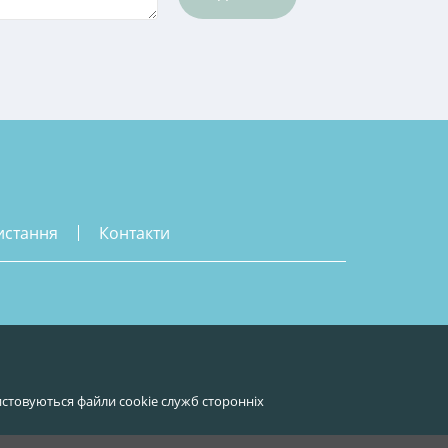
истання
контакти
стовуються файли cookie служб сторонніх