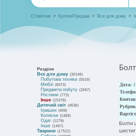
>
>
>
Стовпчик
Куплю/Продам
Все для дому
І
Болт
Розділи
Все для дому
(30146)
Побутова техніка
(5019)
Меблі
Дата:
1
(6073)
Предмети побуту
(2697)
Телефо
Рослини
(773)
Контак
Інше
(15378)
Дитячий світ
(4636)
Рубрик
Іграшки
(409)
Вартіс
Коляски
(1489)
Одяг
(1279)
Болти 
Інше
(1407)
шестиг
Тварини
(17522)
Собаки