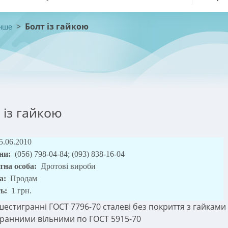
>
Болт із гайкою
нше
 із гайкою
5.06.2010
ни:
(056) 798-04-84; (093) 838-16-04
тна особа:
Дротові вироби
а:
Продам
ть:
1 грн.
шестигранні ГОСТ 7796-70 сталеві без покриття з гайками
ранними вільними по ГОСТ 5915-70