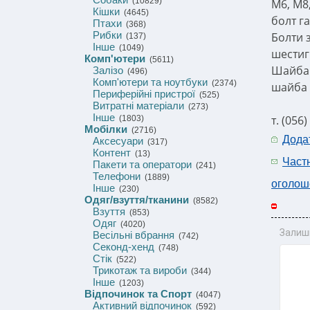
(10829)
М6, М8
Кішки
(4645)
болт г
Птахи
(368)
Рибки
Болти з
(137)
Інше
(1049)
шестигр
Комп'ютери
(5611)
Шайба 
Залізо
(496)
Комп'ютери та ноутбуки
(2374)
шайба 
Периферійні пристрої
(525)
Витратні матеріали
(273)
Інше
т. (056
(1803)
Мобілки
(2716)
Дода
Аксесуари
(317)
Контент
(13)
Част
Пакети та оператори
(241)
Телефони
(1889)
оголош
Інше
(230)
Одяг/взуття/тканини
(8582)
Взуття
(853)
Одяг
(4020)
Залиш
Весільні вбрання
(742)
Секонд-хенд
(748)
Стік
(522)
Трикотаж та вироби
(344)
Інше
(1203)
Відпочинок та Спорт
(4047)
Активний відпочинок
(592)