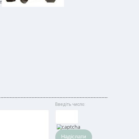
т
Введіть число:
Надіслати