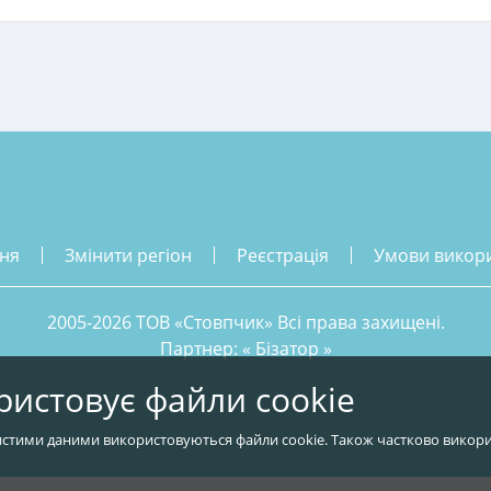
ння
змінити регіон
реєстрація
умови викор
2005-2026 ТОВ «Стовпчик» Всі права захищені.
Партнер: «
Бізатор
»
ристовує файли cookie
стими даними використовуються файли cookie. Також частково викори