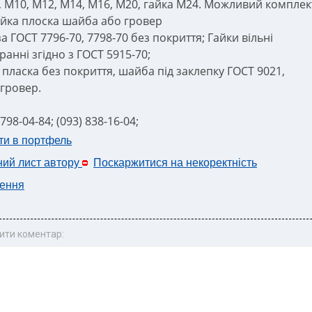
, М10, М12, М14, М16, М20, гайка М24. Можливий комплек
айка плоска шайба або гровер
а ГОСТ 7796-70, 7798-70 без покриття; Гайки вільні
анні згідно з ГОСТ 5915-70;
пласка без покриття, шайба під заклепку ГОСТ 9021,
гровер.
) 798-04-84; (093) 838-16-04;
ти в портфель
ний лист автору
Поскаржитися на некоректність
ення
ити коментар: