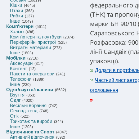
(10829)
федерального ди
Кішки
(4645)
Птахи
(368)
(ТНК) та пропону
Рибки
(137)
Інше
(1049)
марки БН 90/10 
Комп'ютери
(5611)
Саратовського 
Залізо
(496)
Комп'ютери та ноутбуки
(2374)
Розфасовка: 900
Периферійні пристрої
(525)
Витратні матеріали
(273)
лінії Сандвік (п
Інше
(1803)
Мобілки
(2716)
упаковці).
Аксесуари
(317)
Контент
(13)
Додати в портфел
Пакети та оператори
(241)
Телефони
(1889)
Частний лист авто
Інше
(230)
Одяг/взуття/тканини
оголошення
(8582)
Взуття
(853)
Одяг
(4020)
Весільні вбрання
(742)
Секонд-хенд
(748)
Стік
(522)
Трикотаж та вироби
(344)
Інше
(1203)
Відпочинок та Спорт
(4047)
Активний відпочинок
(592)