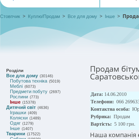
>
>
>
>
Прода
Стовпчик
Куплю/Продам
Все для дому
Інше
Продам біту
Розділи
Саратовсько
Все для дому
(30146)
Побутова техніка
(5019)
Меблі
(6073)
Предмети побуту
(2697)
Дата:
14.06.2010
Рослини
(773)
Телефони:
066 26963
Інше
(15378)
Дитячий світ
(4636)
Контактна особа:
Юр
Іграшки
(409)
Рубрика:
Продам
Коляски
(1489)
Одяг
(1279)
Вартість:
5 100 грн.
Інше
(1407)
Наша компанія 
Тварини
(17522)
Собаки