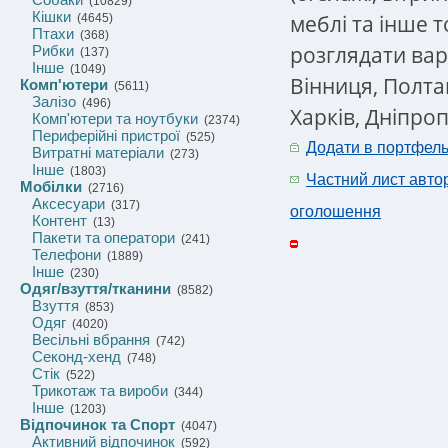
(10829)
Кішки
меблі та інше 
(4645)
Птахи
(368)
розглядати варі
Рибки
(137)
Інше
(1049)
Вінниця, Полта
Комп'ютери
(5611)
Залізо
(496)
Харків, Дніпро
Комп'ютери та ноутбуки
(2374)
Периферійні пристрої
(525)
Додати в портфел
Витратні матеріали
(273)
Інше
(1803)
Частний лист авто
Мобілки
(2716)
Аксесуари
(317)
оголошення
Контент
(13)
Пакети та оператори
(241)
Телефони
(1889)
Інше
(230)
Одяг/взуття/тканини
(8582)
Взуття
(853)
Одяг
(4020)
Весільні вбрання
(742)
Секонд-хенд
(748)
Стік
(522)
Трикотаж та вироби
(344)
Інше
(1203)
Відпочинок та Спорт
(4047)
Активний відпочинок
(592)