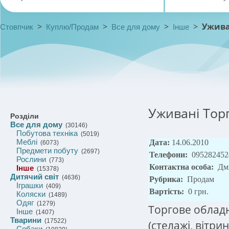
>
>
>
>
Ужива
Стовпчик
Куплю/Продам
Все для дому
Інше
Уживані Тор
Розділи
Все для дому
(30146)
Побутова техніка
(5019)
Меблі
Дата:
14.06.2010
(6073)
Предмети побуту
(2697)
Телефони:
095282452
Рослини
(773)
Контактна особа:
Дм
Інше
(15378)
Дитячий світ
(4636)
Рубрика:
Продам
Іграшки
(409)
Вартість:
0 грн.
Коляски
(1489)
Одяг
(1279)
Торгове обладн
Інше
(1407)
Тварини
(17522)
(стелажі, вітри
Собаки