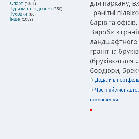
для паркану, вх
Спорт
(1356)
Туризм та подорожі
(850)
Гранітні підвік
Тусовки
(86)
Інше
(1093)
барів та офісів
Вироби з грані
ландшафтного 
гранітна брукі
(бруківка) для 
бордюри, брекчі
Додати в портфел
Частний лист авто
оголошення