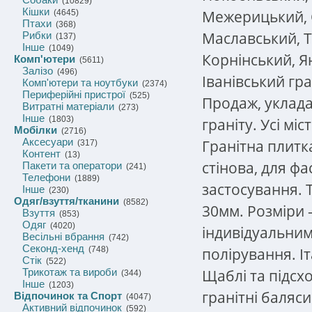
(10829)
Кішки
Межерицький, С
(4645)
Птахи
(368)
Маславський, Т
Рибки
(137)
Інше
(1049)
Корнінський, Я
Комп'ютери
(5611)
Залізо
(496)
Іванівський гра
Комп'ютери та ноутбуки
(2374)
Периферійні пристрої
(525)
Продаж, уклада
Витратні матеріали
(273)
Інше
(1803)
граніту. Усі міс
Мобілки
(2716)
Аксесуари
Гранітна плитк
(317)
Контент
(13)
стінова, для ф
Пакети та оператори
(241)
Телефони
(1889)
застосування. 
Інше
(230)
Одяг/взуття/тканини
(8582)
30мм. Розміри –
Взуття
(853)
Одяг
(4020)
індивідуальни
Весільні вбрання
(742)
Секонд-хенд
полірування. І
(748)
Стік
(522)
Щаблі та підсхо
Трикотаж та вироби
(344)
Інше
(1203)
гранітні баляс
Відпочинок та Спорт
(4047)
Активний відпочинок
(592)