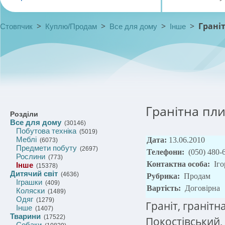
>
>
>
>
Граніт
Стовпчик
Куплю/Продам
Все для дому
Інше
Гранітна плит
Розділи
Все для дому
(30146)
Побутова техніка
(5019)
Меблі
Дата:
13.06.2010
(6073)
Предмети побуту
(2697)
Телефони:
(050) 480-
Рослини
(773)
Контактна особа:
Іг
Інше
(15378)
Дитячий світ
(4636)
Рубрика:
Продам
Іграшки
(409)
Вартість:
Договірна
Коляски
(1489)
Одяг
(1279)
Граніт, гранітн
Інше
(1407)
Тварини
(17522)
Покостівський,
Собаки