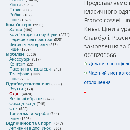
(10829)
Представляємо в
Кішки
(4645)
Птахи
класичного одяг
(368)
Рибки
(137)
Franco cassel, u
Інше
(1049)
Комп'ютери
(5611)
Києві. Ціни з ур
Залізо
(496)
Комп'ютери та ноутбуки
(2374)
Стамбулі. Розси
Периферійні пристрої
(525)
Витратні матеріали
замовлення за б
(273)
Інше
(1803)
0638206666
Мобілки
(2716)
Аксесуари
(317)
Додати в портфел
Контент
(13)
Пакети та оператори
(241)
Частний лист авто
Телефони
(1889)
Інше
(230)
оголошення
Одяг/взуття/тканини
(8582)
Взуття
(853)
Одяг
(4020)
Весільні вбрання
(742)
Секонд-хенд
(748)
Стік
(522)
Трикотаж та вироби
(344)
Інше
(1203)
Відпочинок та Спорт
(4047)
Активний відпочинок
(592)