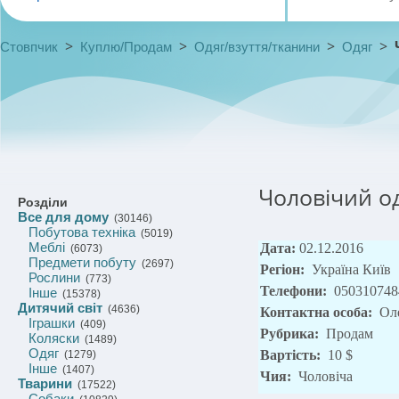
>
>
>
>
Стовпчик
Куплю/Продам
Одяг/взуття/тканини
Одяг
Чоловічий од
Розділи
Все для дому
(30146)
Побутова техніка
(5019)
Меблі
Дата:
02.12.2016
(6073)
Предмети побуту
(2697)
Регіон:
Україна Київ
Рослини
(773)
Телефони:
050310748
Інше
(15378)
Дитячий світ
(4636)
Контактна особа:
Ол
Іграшки
(409)
Рубрика:
Продам
Коляски
(1489)
Одяг
Вартість:
10 $
(1279)
Інше
(1407)
Чия:
Чоловіча
Тварини
(17522)
Собаки