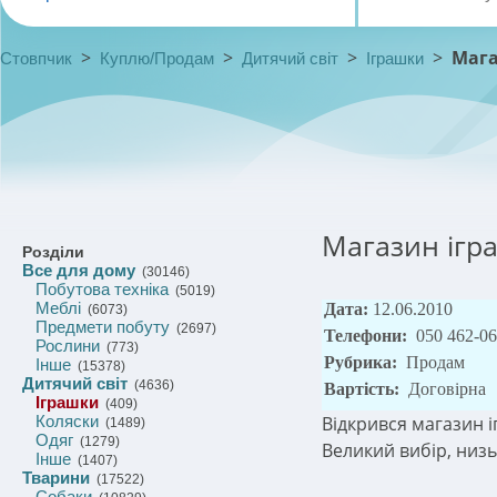
>
>
>
>
Мага
Стовпчик
Куплю/Продам
Дитячий світ
Іграшки
Магазин ігр
Розділи
Все для дому
(30146)
Побутова техніка
(5019)
Меблі
Дата:
12.06.2010
(6073)
Предмети побуту
(2697)
Телефони:
050 462-06
Рослини
(773)
Рубрика:
Продам
Інше
(15378)
Дитячий світ
(4636)
Вартість:
Договірна
Іграшки
(409)
Коляски
Відкрився магазин і
(1489)
Одяг
(1279)
Великий вибір, низьк
Інше
(1407)
Тварини
(17522)
Собаки