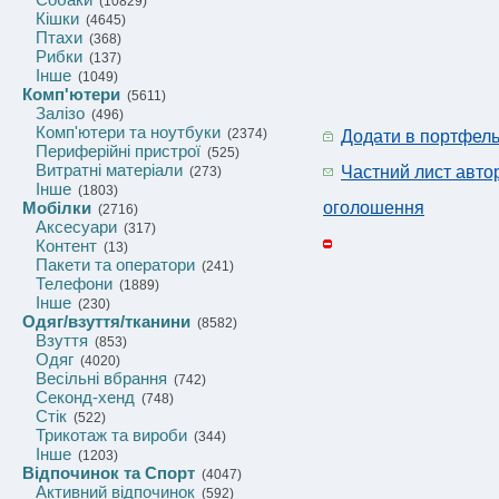
(10829)
Кішки
(4645)
Птахи
(368)
Рибки
(137)
Інше
(1049)
Комп'ютери
(5611)
Залізо
(496)
Комп'ютери та ноутбуки
(2374)
Додати в портфел
Периферійні пристрої
(525)
Витратні матеріали
Частний лист авто
(273)
Інше
(1803)
Мобілки
оголошення
(2716)
Аксесуари
(317)
Контент
(13)
Пакети та оператори
(241)
Телефони
(1889)
Інше
(230)
Одяг/взуття/тканини
(8582)
Взуття
(853)
Одяг
(4020)
Весільні вбрання
(742)
Секонд-хенд
(748)
Стік
(522)
Трикотаж та вироби
(344)
Інше
(1203)
Відпочинок та Спорт
(4047)
Активний відпочинок
(592)