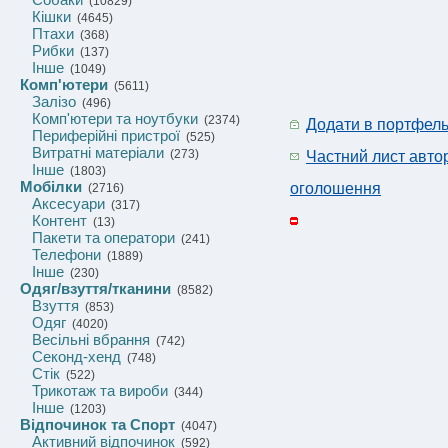
(10829)
Кішки
(4645)
Птахи
(368)
Рибки
(137)
Інше
(1049)
Комп'ютери
(5611)
Залізо
(496)
Комп'ютери та ноутбуки
(2374)
Додати в портфел
Периферійні пристрої
(525)
Витратні матеріали
(273)
Частний лист авто
Інше
(1803)
Мобілки
оголошення
(2716)
Аксесуари
(317)
Контент
(13)
Пакети та оператори
(241)
Телефони
(1889)
Інше
(230)
Одяг/взуття/тканини
(8582)
Взуття
(853)
Одяг
(4020)
Весільні вбрання
(742)
Секонд-хенд
(748)
Стік
(522)
Трикотаж та вироби
(344)
Інше
(1203)
Відпочинок та Спорт
(4047)
Активний відпочинок
(592)