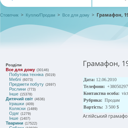
>
>
>
Грамафон, 19
Стовпчик
Куплю/Продам
Все для дому
Грамафон, 19
Розділи
Все для дому
(30146)
Побутова техніка
(5019)
Меблі
Дата:
12.06.2010
(6073)
Предмети побуту
(2697)
Телефони:
+38050297
Рослини
(773)
Контактна особа:
vic
Інше
(15378)
Дитячий світ
(4636)
Рубрика:
Продам
Іграшки
(409)
Вартість:
3 500 $
Коляски
(1489)
Одяг
(1279)
Аглійський грамафон
Інше
(1407)
Тварини
(17522)
Собаки