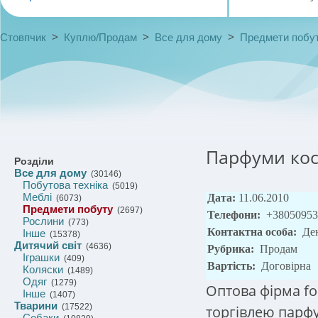
>
>
>
Стовпчик
Куплю/Продам
Все для дому
Предмети побу
Парфуми кос
Розділи
Все для дому
(30146)
Побутова техніка
(5019)
Меблі
Дата:
11.06.2010
(6073)
Предмети побуту
(2697)
Телефони:
+38050953
Рослини
(773)
Контактна особа:
Де
Інше
(15378)
Дитячий світ
(4636)
Рубрика:
Продам
Іграшки
(409)
Вартість:
Договірна
Коляски
(1489)
Одяг
(1279)
Оптова фірма f
Інше
(1407)
Тварини
(17522)
торгівлею парфум
Собаки