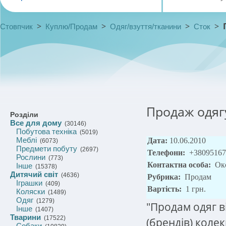
>
>
>
>
Стовпчик
Куплю/Продам
Одяг/взуття/тканини
Сток
Продаж одяг
Розділи
Все для дому
(30146)
Побутова техніка
(5019)
Меблі
Дата:
10.06.2010
(6073)
Предмети побуту
(2697)
Телефони:
+38095167
Рослини
(773)
Контактна особа:
Ок
Інше
(15378)
Дитячий світ
(4636)
Рубрика:
Продам
Іграшки
(409)
Вартість:
1 грн.
Коляски
(1489)
Одяг
(1279)
"Продам одяг в
Інше
(1407)
Тварини
(17522)
(брендів) колек
Собаки