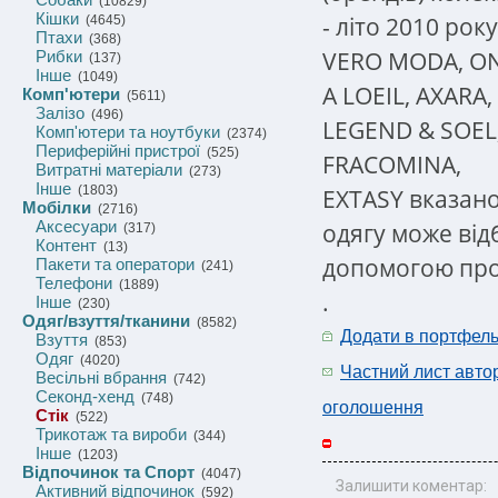
(10829)
Кішки
- літо 2010 рок
(4645)
Птахи
(368)
VERO MODA, ON
Рибки
(137)
Інше
(1049)
A LOEIL, AXARA,
Комп'ютери
(5611)
Залізо
(496)
LEGEND & SOEL, 
Комп'ютери та ноутбуки
(2374)
Периферійні пристрої
(525)
FRACOMINA,
Витратні матеріали
(273)
Інше
(1803)
EXTASY вказано
Мобілки
(2716)
Аксесуари
одягу може від
(317)
Контент
(13)
допомогою про
Пакети та оператори
(241)
Телефони
(1889)
.
Інше
(230)
Одяг/взуття/тканини
(8582)
Додати в портфел
Взуття
(853)
Одяг
(4020)
Частний лист авто
Весільні вбрання
(742)
Секонд-хенд
(748)
оголошення
Стік
(522)
Трикотаж та вироби
(344)
Інше
(1203)
Відпочинок та Спорт
(4047)
Залишити коментар:
Активний відпочинок
(592)