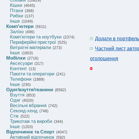
(10829)
Кішки
(4645)
Птахи
(368)
Рибки
(137)
Інше
(1049)
Комп'ютери
(5611)
Залізо
(496)
Комп'ютери та ноутбуки
(2374)
Додати в портфел
Периферійні пристрої
(525)
Витратні матеріали
(273)
Частний лист авто
Інше
(1803)
Мобілки
оголошення
(2716)
Аксесуари
(317)
Контент
(13)
Пакети та оператори
(241)
Телефони
(1889)
Інше
(230)
Одяг/взуття/тканини
(8582)
Взуття
(853)
Одяг
(4020)
Весільні вбрання
(742)
Секонд-хенд
(748)
Стік
(522)
Трикотаж та вироби
(344)
Інше
(1203)
Відпочинок та Спорт
(4047)
Активний відпочинок
(592)