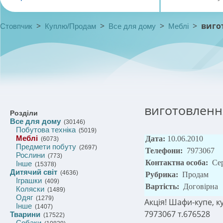
>
>
>
>
виго
Стовпчик
Куплю/Продам
Все для дому
Меблі
виготовленн
Розділи
Все для дому
(30146)
Побутова техніка
(5019)
Меблі
Дата:
10.06.2010
(6073)
Предмети побуту
(2697)
Телефони:
7973067
Рослини
(773)
Контактна особа:
Се
Інше
(15378)
Дитячий світ
(4636)
Рубрика:
Продам
Іграшки
(409)
Вартість:
Договірна
Коляски
(1489)
Одяг
(1279)
Акція! Шафи-купе, ку
Інше
(1407)
7973067 т.676528
Тварини
(17522)
Собаки