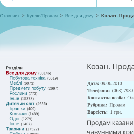
>
>
>
Козан. Прод
Стовпчик
Куплю/Продам
Все для дому
Козан. Прод
Розділи
Все для дому
(30146)
Побутова техніка
(5019)
Меблі
Дата:
09.06.2010
(6073)
Предмети побуту
(2697)
Телефони:
(063) 798-
Рослини
(773)
Контактна особа:
Ол
Інше
(15378)
Дитячий світ
(4636)
Рубрика:
Продам
Іграшки
(409)
Вартість:
1 грн.
Коляски
(1489)
Одяг
(1279)
Продам казани а
Інше
(1407)
Тварини
(17522)
чавунними кри
Собаки