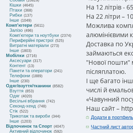
(10829)
Кішки
На 12 літрів - 6
(4645)
Птахи
(368)
На 22 літри – 1
Рибки
(137)
Інше
(1049)
Можлива компл
Комп'ютери
(5611)
Залізо
(496)
алюмінієвими 
Комп'ютери та ноутбуки
(2374)
Периферійні пристрої
(525)
Доставка по Ук
Витратні матеріали
(273)
Інше
(1803)
займаються експ
Мобілки
(2716)
Аксесуари
"Нової пошти"
(317)
Контент
(13)
післяплатою.
Пакети та оператори
(241)
Телефони
(1889)
І ще багато ін
Інше
(230)
Одяг/взуття/тканини
(8582)
числі й емальо
Взуття
(853)
Одяг
(4020)
«Чавунний пос
Весільні вбрання
(742)
Секонд-хенд
Наш сайт – http
(748)
Стік
(522)
Трикотаж та вироби
(344)
Додати в портфел
Інше
(1203)
Відпочинок та Спорт
(4047)
Частний лист авто
Активний відпочинок
(592)