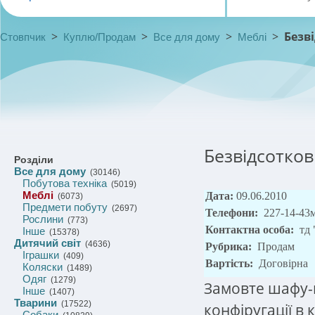
>
>
>
>
Безв
Стовпчик
Куплю/Продам
Все для дому
Меблі
Безвідсотко
Розділи
Все для дому
(30146)
Побутова техніка
(5019)
Меблі
Дата:
09.06.2010
(6073)
Предмети побуту
(2697)
Телефони:
227-14-43м
Рослини
(773)
Контактна особа:
тд
Інше
(15378)
Дитячий світ
(4636)
Рубрика:
Продам
Іграшки
(409)
Вартість:
Договірна
Коляски
(1489)
Одяг
(1279)
Замовте шафу-к
Інше
(1407)
Тварини
(17522)
конфіругації в
Собаки