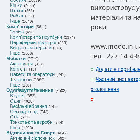
(10829)
Кішки
використовує у 
(4645)
Птахи
(368)
матеріали та на
Рибки
(137)
Інше
(1049)
роки.
Комп'ютери
(5611)
Залізо
(496)
Комп'ютери та ноутбуки
(2374)
Периферійні пристрої
(525)
www.mode.in.u
Витратні матеріали
(273)
Інше
(1803)
тел:. 227-14-43
Мобілки
(2716)
Аксесуари
(317)
Контент
Додати в портфел
(13)
Пакети та оператори
(241)
Частний лист авто
Телефони
(1889)
Інше
(230)
оголошення
Одяг/взуття/тканини
(8582)
Взуття
(853)
Одяг
(4020)
Весільні вбрання
(742)
Секонд-хенд
(748)
Стік
(522)
Трикотаж та вироби
(344)
Інше
(1203)
Відпочинок та Спорт
(4047)
Активний відпочинок
(592)