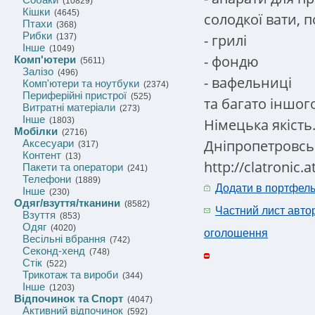
(10829)
Кішки
(4645)
солодкої вати, п
Птахи
(368)
Рибки
- грилі
(137)
Інше
(1049)
- фондю
Комп'ютери
(5611)
Залізо
(496)
- вафельниці
Комп'ютери та ноутбуки
(2374)
Периферійні пристрої
(525)
та багато іншог
Витратні матеріали
(273)
Інше
Німецька якість
(1803)
Мобілки
(2716)
Дніпропетровсь
Аксесуари
(317)
Контент
(13)
http://clatronic.a
Пакети та оператори
(241)
Телефони
(1889)
Додати в портфел
Інше
(230)
Одяг/взуття/тканини
(8582)
Частний лист авто
Взуття
(853)
Одяг
(4020)
оголошення
Весільні вбрання
(742)
Секонд-хенд
(748)
Стік
(522)
Трикотаж та вироби
(344)
Інше
(1203)
Відпочинок та Спорт
(4047)
Активний відпочинок
(592)