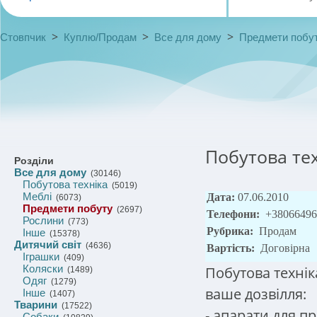
>
>
>
Стовпчик
Куплю/Продам
Все для дому
Предмети побу
Побутова тех
Розділи
Все для дому
(30146)
Побутова техніка
(5019)
Меблі
Дата:
07.06.2010
(6073)
Предмети побуту
(2697)
Телефони:
+38066496
Рослини
(773)
Рубрика:
Продам
Інше
(15378)
Дитячий світ
(4636)
Вартість:
Договірна
Іграшки
(409)
Коляски
Побутова технік
(1489)
Одяг
(1279)
ваше дозвілля:
Інше
(1407)
Тварини
(17522)
- апарати для п
Собаки