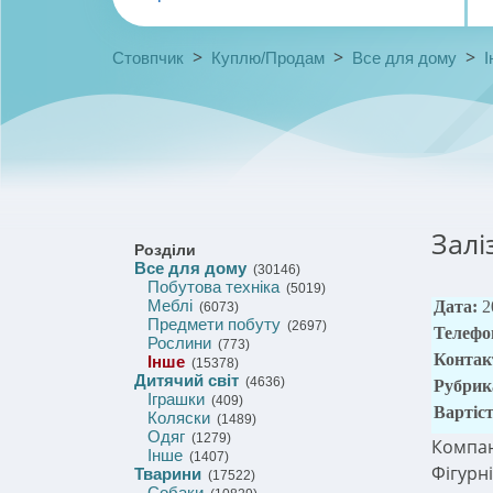
>
>
>
Стовпчик
Куплю/Продам
Все для дому
І
Залі
Розділи
Все для дому
(30146)
Побутова техніка
(5019)
Меблі
Дата:
2
(6073)
Предмети побуту
(2697)
Телефо
Рослини
(773)
Контак
Інше
(15378)
Дитячий світ
(4636)
Рубрик
Іграшки
(409)
Вартіс
Коляски
(1489)
Одяг
(1279)
Компані
Інше
(1407)
Фігурн
Тварини
(17522)
Собаки