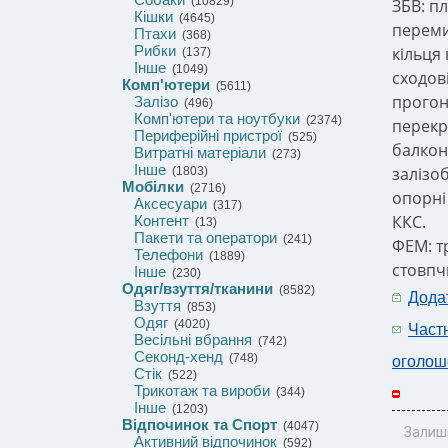
(10829)
ЗБВ: п
Кішки
(4645)
переми
Птахи
(368)
Рибки
кільця
(137)
Інше
(1049)
сходов
Комп'ютери
(5611)
прогон
Залізо
(496)
Комп'ютери та ноутбуки
(2374)
перекр
Периферійні пристрої
(525)
балкон
Витратні матеріали
(273)
Інше
залізоб
(1803)
Мобілки
(2716)
опорні
Аксесуари
(317)
ККС.
Контент
(13)
Пакети та оператори
(241)
ФЕМ: т
Телефони
(1889)
стовпчи
Інше
(230)
Одяг/взуття/тканини
(8582)
Дода
Взуття
(853)
Одяг
(4020)
Част
Весільні вбрання
(742)
Секонд-хенд
(748)
оголош
Стік
(522)
Трикотаж та вироби
(344)
Інше
(1203)
Відпочинок та Спорт
(4047)
Залиш
Активний відпочинок
(592)