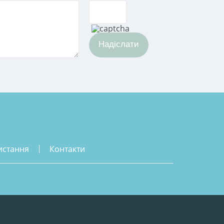
Надіслати
истання
контакти