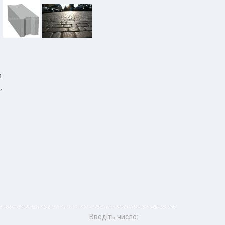
и
,
Введіть число: