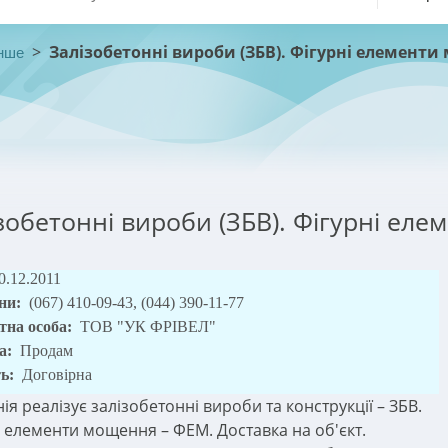
>
Залізобетонні вироби (ЗБВ). Фігурні елементи
нше
зобетонні вироби (ЗБВ). Фігурні ел
0.12.2011
ни:
(067) 410-09-43, (044) 390-11-77
тна особа:
ТОВ "УК ФРІВЕЛ"
а:
Продам
ть:
Договірна
я реалізує залізобетонні вироби та конструкції – ЗБВ.
і елементи мощення – ФЕМ. Доставка на об'єкт.