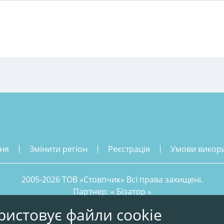
ння
змінити регіон
реєстрація
умови викор
2005-2026 ТОВ «Стовпчик» Всі права захищені.
Партнер: «
Бізатор
»
ристовує файли cookie