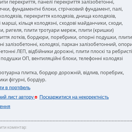
лити перекриття, панелі перекриття залізобетонні,
чки, фундаментні блоки, стрічковий фундамент, палі,
 колодязів, перекриття колодязів, днища колодязів,
і марші, кільця колодязні, сходові майданчики, сходи,
и, ригеля, плити тротуари мереж, плити (кришки)
иття лотків, бордюри, поребрики, опорні подушки, плити
ні залізобетонні, колодязі, паркан залізобетонний, опор
етонні ЛЕП, відбійники дорожні, плити плоскі та ребристі
 подушки ОП, вентиляційні блоки, телефонні колодязі
ротуарна плитка, бордюр дорожній, відлив, поребрик,
ки фігурні, бордіур.
ти в портфель
ний лист автору
Поскаржитися на некоректність
ення
ити коментар: