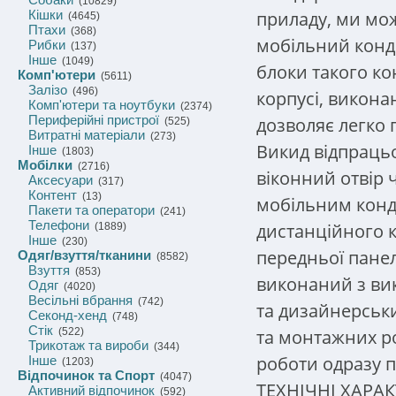
(10829)
приладу, ми мо
Кішки
(4645)
Птахи
(368)
мобільний конди
Рибки
(137)
Інше
(1049)
блоки такого к
Комп'ютери
(5611)
Залізо
(496)
корпусі, викона
Комп'ютери та ноутбуки
(2374)
Периферійні пристрої
дозволяє легко 
(525)
Витратні матеріали
(273)
Викид відпраць
Інше
(1803)
Мобілки
(2716)
віконний отвір 
Аксесуари
(317)
Контент
(13)
мобільним конд
Пакети та оператори
(241)
Телефони
дистанційного 
(1889)
Інше
(230)
передньої пане
Одяг/взуття/тканини
(8582)
Взуття
(853)
виконаний з ви
Одяг
(4020)
Весільні вбрання
(742)
та дизайнерськ
Секонд-хенд
(748)
Стік
та монтажних ро
(522)
Трикотаж та вироби
(344)
роботи одразу п
Інше
(1203)
Відпочинок та Спорт
(4047)
ТЕХНІЧНІ ХАРА
Активний відпочинок
(592)