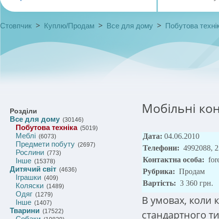
>
>
>
Стовпчик
Куплю/Продам
Все для дому
Побутова техні
Мобільні ко
Розділи
Все для дому
(30146)
Побутова техніка
(5019)
Меблі
Дата:
04.06.2010
(6073)
Предмети побуту
(2697)
Телефони:
4992088, 
Рослини
(773)
Контактна особа:
for
Інше
(15378)
Дитячий світ
(4636)
Рубрика:
Продам
Іграшки
(409)
Вартість:
3 360 грн.
Коляски
(1489)
Одяг
(1279)
В умовах, коли
Інше
(1407)
Тварини
(17522)
стандартного ти
Собаки