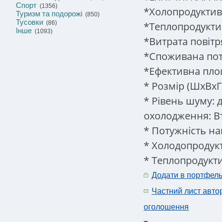
Спорт
(1356)
*Холопродуктивн
Туризм та подорожі
(850)
Тусовки
(86)
*Теплопродуктив
Інше
(1093)
*Витрата повітря
*Споживана поту
*Ефективна площа
* Розмір (ШхВхГ
* Рівень шуму: 
охолодження: В
* Потужність наг
* Холодопродукт
* Теплопродукти
Додати в портфел
Частний лист авто
оголошення