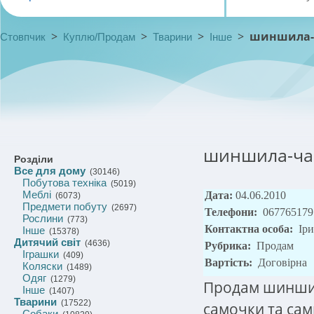
>
>
>
>
шиншила-ч
Стовпчик
Куплю/Продам
Тварини
Інше
шиншила-чар
Розділи
Все для дому
(30146)
Побутова техніка
(5019)
Меблі
Дата:
04.06.2010
(6073)
Предмети побуту
(2697)
Телефони:
067765179
Рослини
(773)
Контактна особа:
Ір
Інше
(15378)
Дитячий світ
(4636)
Рубрика:
Продам
Іграшки
(409)
Вартість:
Договірна
Коляски
(1489)
Одяг
(1279)
Продам шинши
Інше
(1407)
Тварини
(17522)
самочки та самц
Собаки