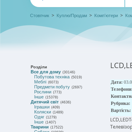
>
>
>
Стовпчик
Куплю/Продам
Комп'ютери
Ком
LCD,L
Розділи
Все для дому
(30146)
Побутова техніка
(5019)
Меблі
Дата:
03.
(6073)
Предмети побуту
(2697)
Телефони
Рослини
(773)
Контактн
Інше
(15378)
Дитячий світ
(4636)
Рубрика:
Іграшки
(409)
Вартість:
Коляски
(1489)
Одяг
(1279)
LCD,LEDТе
Інше
(1407)
Телевізор
Тварини
(17522)
Собаки