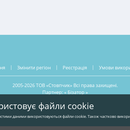
ння
змінити регіон
реєстрація
умови викор
2005-2026 ТОВ «Стовпчик» Всі права захищені.
Партнер: «
Бізатор
»
ристовує файли cookie
стими даними використовуються файли cookie. Також частково викори