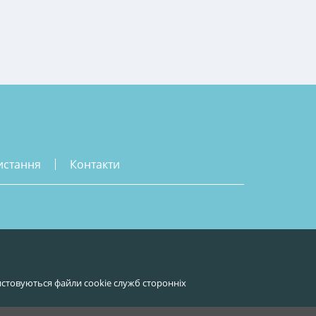
истання
контакти
стовуються файли cookie служб сторонніх