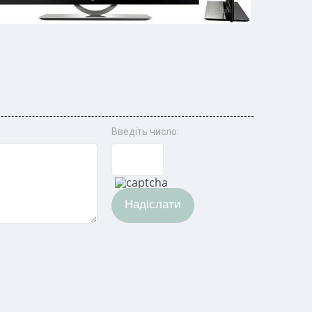
Введіть число:
Надіслати