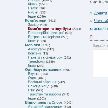
(10829)
оригіналь
Кішки
(4645)
Птахи
(368)
Рибки
(137)
Додати
Інше
(1049)
Комп'ютери
Частни
(5611)
Залізо
(496)
Комп'ютери та ноутбуки
оголошен
(2374)
Периферійні пристрої
(525)
Витратні матеріали
(273)
Інше
(1803)
Мобілки
(2716)
Залишити
Аксесуари
(317)
Контент
(13)
Пакети та оператори
(241)
Телефони
(1889)
Інше
(230)
Одяг/взуття/тканини
(8582)
Взуття
(853)
Одяг
(4020)
Весільні вбрання
(742)
Секонд-хенд
(748)
Стік
(522)
Трикотаж та вироби
(344)
Інше
(1203)
Відпочинок та Спорт
(4047)
Активний відпочинок
(592)