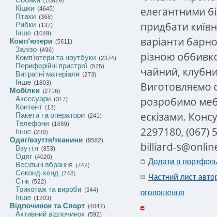
(10829)
Кішки
елегантними б
(4645)
Птахи
(368)
придбати київни
Рибки
(137)
Інше
(1049)
варіанти барної 
Комп'ютери
(5611)
Залізо
(496)
різною оббивко
Комп'ютери та ноутбуки
(2374)
Периферійні пристрої
(525)
чайний, клубни
Витратні матеріали
(273)
Інше
(1803)
Виготовляємо с
Мобілки
(2716)
Аксесуари
розробимо мебл
(317)
Контент
(13)
ескізами. Консу
Пакети та оператори
(241)
Телефони
(1889)
2297180, (067) 
Інше
(230)
Одяг/взуття/тканини
(8582)
billiard-s@onlin
Взуття
(853)
Одяг
(4020)
Додати в портфел
Весільні вбрання
(742)
Секонд-хенд
(748)
Частний лист авто
Стік
(522)
Трикотаж та вироби
(344)
оголошення
Інше
(1203)
Відпочинок та Спорт
(4047)
Активний відпочинок
(592)