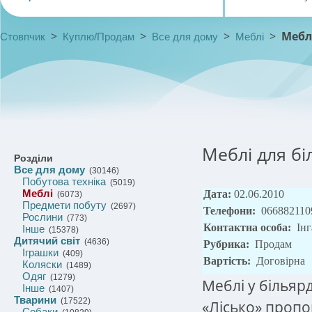
>
>
>
>
Мебл
Стовпчик
Куплю/Продам
Все для дому
Меблі
Меблі для бі
Розділи
Все для дому
(30146)
Побутова техніка
(5019)
Меблі
Дата:
02.06.2010
(6073)
Предмети побуту
(2697)
Телефони:
066882110
Рослини
(773)
Контактна особа:
Інг
Інше
(15378)
Дитячий світ
(4636)
Рубрика:
Продам
Іграшки
(409)
Вартість:
Договірна
Коляски
(1489)
Одяг
(1279)
Меблі у більяр
Інше
(1407)
Тварини
(17522)
«Лісько» пропо
Собаки