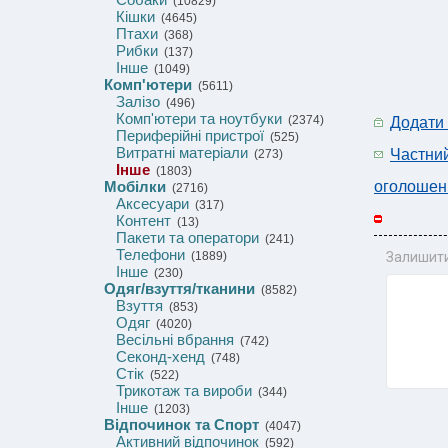
(10829)
Кішки
(4645)
Птахи
(368)
Рибки
(137)
Інше
(1049)
Комп'ютери
(5611)
Залізо
(496)
Комп'ютери та ноутбуки
(2374)
Додати
Периферійні пристрої
(525)
Витратні матеріали
Частни
(273)
Інше
(1803)
Мобілки
оголошен
(2716)
Аксесуари
(317)
Контент
(13)
Пакети та оператори
(241)
Телефони
(1889)
Залишити
Інше
(230)
Одяг/взуття/тканини
(8582)
Взуття
(853)
Одяг
(4020)
Весільні вбрання
(742)
Секонд-хенд
(748)
Стік
(522)
Трикотаж та вироби
(344)
Інше
(1203)
Відпочинок та Спорт
(4047)
Активний відпочинок
(592)