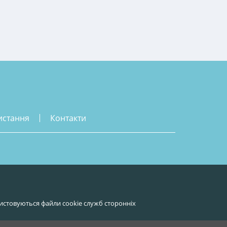
истання
контакти
истовуються файли cookie служб сторонніх