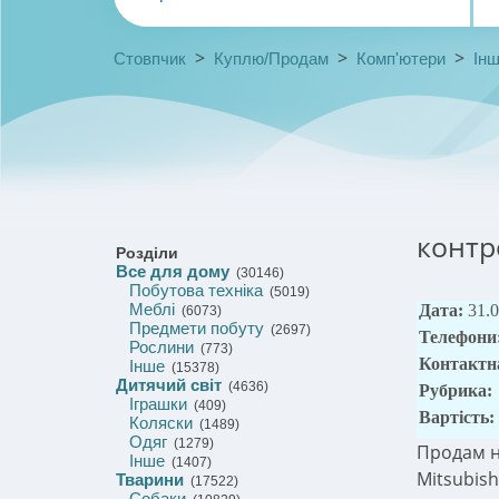
>
>
>
Стовпчик
Куплю/Продам
Комп'ютери
Ін
контр
Розділи
Все для дому
(30146)
Побутова техніка
(5019)
Меблі
Дата:
31.
(6073)
Предмети побуту
(2697)
Телефони
Рослини
(773)
Контактн
Інше
(15378)
Дитячий світ
(4636)
Рубрика:
Іграшки
(409)
Вартість:
Коляски
(1489)
Одяг
(1279)
Продам н
Інше
(1407)
Mitsubis
Тварини
(17522)
Собаки