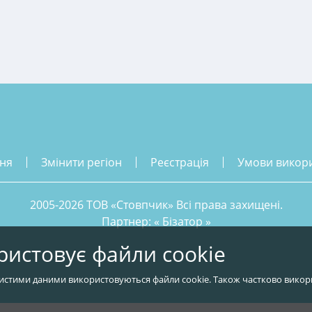
ння
змінити регіон
реєстрація
умови викор
2005-2026 ТОВ «Стовпчик» Всі права захищені.
Партнер: «
Бізатор
»
ристовує файли cookie
истими даними використовуються файли cookie. Також частково викор