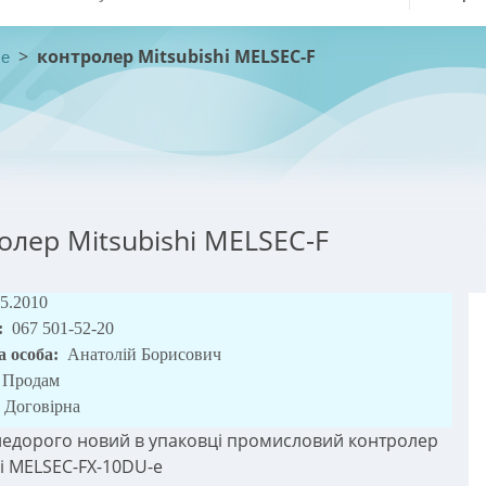
>
контролер Mitsubishi MELSEC-F
ше
олер Mitsubishi MELSEC-F
05.2010
:
067 501-52-20
а особа:
Анатолій Борисович
Продам
Договірна
едорого новий в упаковці промисловий контролер
hi MELSEC-FX-10DU-e