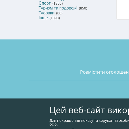
Спорт
(1356)
Туризм та подорожі
(850)
Тусовки
(86)
Інше
(1093)
розмістити оголоше
Цей веб-сайт вико
Для покращення показу та керування особи
осіб.