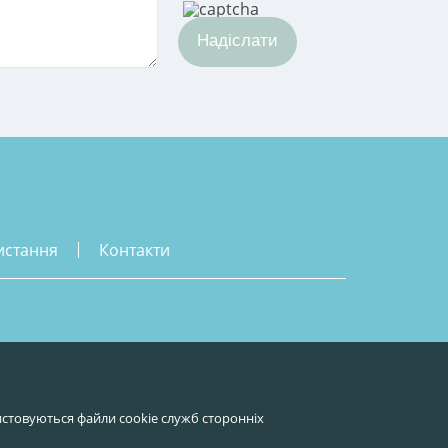
Надіслати
истання
контакти
стовуються файли cookie служб сторонніх