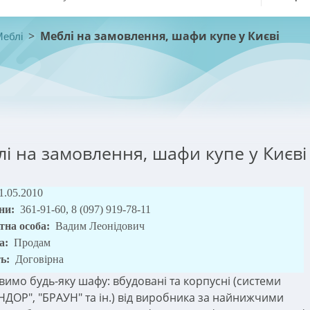
>
Меблі на замовлення, шафи купе у Києві
Меблі
і на замовлення, шафи купе у Києві
1.05.2010
ни:
361-91-60, 8 (097) 919-78-11
тна особа:
Вадим Леонідович
а:
Продам
ть:
Договірна
вимо будь-яку шафу: вбудовані та корпусні (системи
ДОР", "БРАУН" та ін.) від виробника за найнижчими