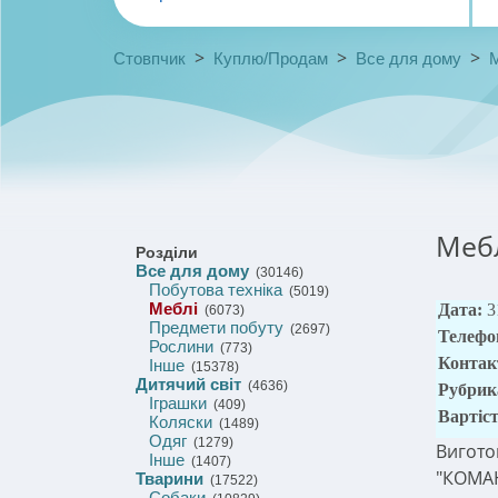
>
>
>
Стовпчик
Куплю/Продам
Все для дому
Мебл
Розділи
Все для дому
(30146)
Побутова техніка
(5019)
Меблі
Дата:
3
(6073)
Предмети побуту
(2697)
Телефо
Рослини
(773)
Контак
Інше
(15378)
Дитячий світ
(4636)
Рубрик
Іграшки
(409)
Вартіс
Коляски
(1489)
Одяг
(1279)
Вигото
Інше
(1407)
"КОМАН
Тварини
(17522)
Собаки