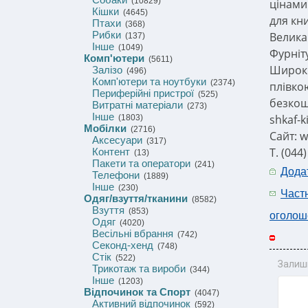
(10829)
цінами
Кішки
(4645)
для кни
Птахи
(368)
Рибки
Велика
(137)
Інше
(1049)
Фурніт
Комп'ютери
(5611)
Широки
Залізо
(496)
Комп'ютери та ноутбуки
(2374)
плівко
Периферійні пристрої
(525)
безкош
Витратні матеріали
(273)
Інше
shkaf-k
(1803)
Мобілки
(2716)
Сайт: w
Аксесуари
(317)
Т. (044
Контент
(13)
Пакети та оператори
(241)
Дода
Телефони
(1889)
Інше
(230)
Част
Одяг/взуття/тканини
(8582)
Взуття
(853)
оголош
Одяг
(4020)
Весільні вбрання
(742)
Секонд-хенд
(748)
Стік
(522)
Залиш
Трикотаж та вироби
(344)
Інше
(1203)
Відпочинок та Спорт
(4047)
Активний відпочинок
(592)