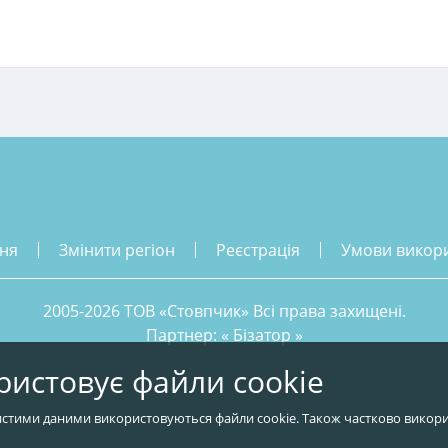
ння
змінити регіон
реєстрація
умови викор
2005-2026 ТОВ «Стовпчик» Всі права захищені.
Партнер: «
Бізатор
»
ристовує файли cookie
стими даними використовуються файли cookie. Також частково викори