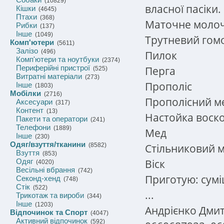
(10829)
власної пасіки.
Кішки
(4645)
Птахи
(368)
Маточне моло
Рибки
(137)
Інше
(1049)
Трутневий гом
Комп'ютери
(5611)
Залізо
(496)
Пилок
Комп'ютери та ноутбуки
(2374)
Периферійні пристрої
Перга
(525)
Витратні матеріали
(273)
Прополіс
Інше
(1803)
Мобілки
(2716)
Прополісний м
Аксесуари
(317)
Контент
(13)
Настойка воско
Пакети та оператори
(241)
Телефони
(1889)
Мед
Інше
(230)
Одяг/взуття/тканини
Стільниковий 
(8582)
Взуття
(853)
Віск
Одяг
(4020)
Весільні вбрання
(742)
Приготую: сумі
Секонд-хенд
(748)
Стік
(522)
...
Трикотаж та вироби
(344)
Інше
(1203)
Андрієнко Дмит
Відпочинок та Спорт
(4047)
Активний відпочинок
(592)