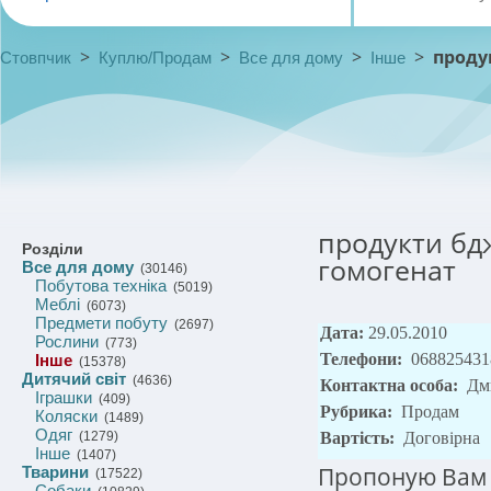
>
>
>
>
проду
Стовпчик
Куплю/Продам
Все для дому
Інше
продукти бдж
Розділи
гомогенат
Все для дому
(30146)
Побутова техніка
(5019)
Меблі
(6073)
Предмети побуту
(2697)
Дата:
29.05.2010
Рослини
(773)
Телефони:
068825431
Інше
(15378)
Дитячий світ
(4636)
Контактна особа:
Дм
Іграшки
(409)
Рубрика:
Продам
Коляски
(1489)
Одяг
(1279)
Вартість:
Договірна
Інше
(1407)
Пропоную Вам п
Тварини
(17522)
Собаки