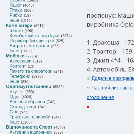
(10829)
Кішки
(4645)
Птахи
(368)
пропонує: Маши
Рибки
(137)
Інше
(1049)
виробника Оріо
Комп'ютери
(5611)
Залізо
(496)
Комп'ютери та ноутбуки
(2374)
Периферійні пристрої
1. Дракоша - 172
(525)
Витратні матеріали
(273)
2. Трактор – 159 
Інше
(1803)
Мобілки
(2716)
3. Джип 4*4 – 16
Аксесуари
(317)
Контент
(13)
4. Автомобіль ЕК
Пакети та оператори
(241)
Телефони
(1889)
Додати в портфел
Інше
(230)
Одяг/взуття/тканини
(8582)
Частний лист авто
Взуття
(853)
Одяг
(4020)
оголошення
Весільні вбрання
(742)
Секонд-хенд
(748)
Стік
(522)
Трикотаж та вироби
(344)
Інше
(1203)
Відпочинок та Спорт
(4047)
Активний відпочинок
(592)