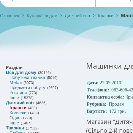
>
>
>
>
Маши
Стовпчик
Куплю/Продам
Дитячий світ
Іграшки
Машинки для
Розділи
Все для дому
(30146)
Побутова техніка
(5019)
Меблі
Дата:
27.05.2010
(6073)
Предмети побуту
(2697)
Телефони:
063-606-4
Рослини
(773)
Контактна особа:
Ір
Інше
(15378)
Дитячий світ
(4636)
Рубрика:
Продам
Іграшки
(409)
Вартість:
172 грн.
Коляски
(1489)
Одяг
(1279)
Магазин "Дитяч
Інше
(1407)
Тварини
(17522)
(Сільпо 2-й пов
Собаки