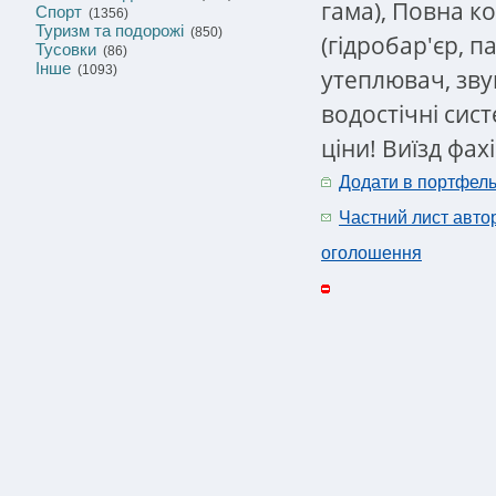
гама), Повна ко
Спорт
(1356)
Туризм та подорожі
(850)
(гідробар'єр, п
Тусовки
(86)
Інше
(1093)
утеплювач, звук
водостічні сис
ціни! Виїзд фах
Додати в портфел
Частний лист авто
оголошення