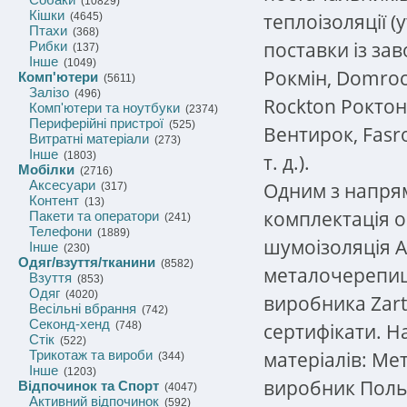
(10829)
Кішки
теплоізоляції 
(4645)
Птахи
(368)
поставки із за
Рибки
(137)
Інше
(1049)
Рокмін, Domroc
Комп'ютери
(5611)
Залізо
(496)
Rockton Роктон
Комп'ютери та ноутбуки
(2374)
Периферійні пристрої
(525)
Вентирок, Fasr
Витратні матеріали
(273)
Інше
(1803)
т. д.).
Мобілки
(2716)
Аксесуари
Одним з напрям
(317)
Контент
(13)
комплектація о
Пакети та оператори
(241)
Телефони
(1889)
шумоізоляція A
Інше
(230)
Одяг/взуття/тканини
(8582)
металочерепиц
Взуття
(853)
Одяг
(4020)
виробника Zart
Весільні вбрання
(742)
Секонд-хенд
сертифікати. Н
(748)
Стік
(522)
матеріалів: М
Трикотаж та вироби
(344)
Інше
(1203)
виробник Поль
Відпочинок та Спорт
(4047)
Активний відпочинок
(592)