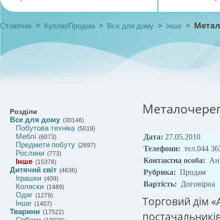
>
>
>
>
Метал
Стовпчик
Куплю/Продам
Все для дому
Інше
Металочереп
Розділи
Все для дому
(30146)
Побутова техніка
(5019)
Меблі
Дата:
27.05.2010
(6073)
Предмети побуту
(2697)
Телефони:
тел.044 36
Рослини
(773)
Контактна особа:
Ан
Інше
(15378)
Дитячий світ
(4636)
Рубрика:
Продам
Іграшки
(409)
Вартість:
Договірна
Коляски
(1489)
Одяг
(1279)
Торговий дім «
Інше
(1407)
Тварини
(17522)
постачальників
Собаки