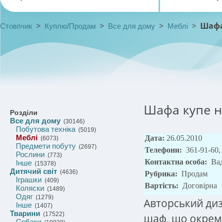
>
>
>
>
Шафа
Стовпчик
Куплю/Продам
Все для дому
Меблі
Шафа купе н
Розділи
Все для дому
(30146)
Побутова техніка
(5019)
Меблі
Дата:
26.05.2010
(6073)
Предмети побуту
(2697)
Телефони:
361-91-60,
Рослини
(773)
Контактна особа:
Ва
Інше
(15378)
Дитячий світ
(4636)
Рубрика:
Продам
Іграшки
(409)
Вартість:
Договірна
Коляски
(1489)
Одяг
(1279)
Авторський диз
Інше
(1407)
Тварини
(17522)
шаф, що окремо
Собаки