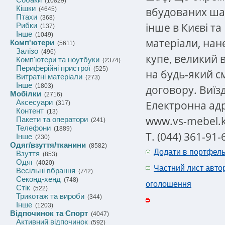
(10829)
Кішки
вбудованих шаф
(4645)
Птахи
(368)
інше в Києві та
Рибки
(137)
Інше
(1049)
матеріали, на
Комп'ютери
(5611)
Залізо
(496)
купе, великий 
Комп'ютери та ноутбуки
(2374)
Периферійні пристрої
(525)
на будь-який с
Витратні матеріали
(273)
Інше
(1803)
договору. Виїз
Мобілки
(2716)
Аксесуари
Електронна адре
(317)
Контент
(13)
www.vs-mebel.k
Пакети та оператори
(241)
Телефони
(1889)
Т. (044) 361-91-
Інше
(230)
Одяг/взуття/тканини
(8582)
Додати в портфел
Взуття
(853)
Одяг
(4020)
Частний лист авто
Весільні вбрання
(742)
Секонд-хенд
(748)
оголошення
Стік
(522)
Трикотаж та вироби
(344)
Інше
(1203)
Відпочинок та Спорт
(4047)
Активний відпочинок
(592)